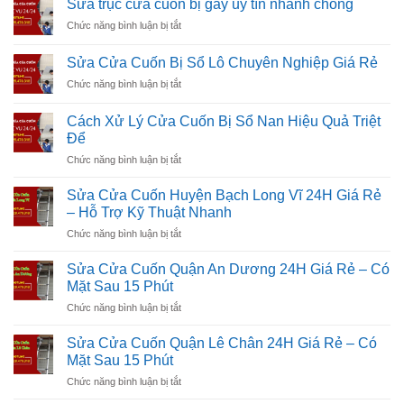
Sửa trục cửa cuốn bị gãy uy tín nhanh chóng
Cửa
ở
Chức năng bình luận bị tắt
Cuốn
Sửa
Uy
trục
Tín
Sửa Cửa Cuốn Bị Sổ Lô Chuyên Nghiệp Giá Rẻ
cửa
Chuyên
ở
Chức năng bình luận bị tắt
cuốn
Nghiệp
Sửa
bị
Tận
Cửa
gãy
Cách Xử Lý Cửa Cuốn Bị Sổ Nan Hiệu Quả Triệt
Nơi
Cuốn
uy
Để
Bị
tín
ở
Chức năng bình luận bị tắt
Sổ
nhanh
Cách
Lô
chóng
Xử
Chuyên
Sửa Cửa Cuốn Huyện Bạch Long Vĩ 24H Giá Rẻ
Lý
Nghiệp
– Hỗ Trợ Kỹ Thuật Nhanh
Cửa
Giá
ở
Chức năng bình luận bị tắt
Cuốn
Rẻ
Sửa
Bị
Cửa
Sổ
Sửa Cửa Cuốn Quận An Dương 24H Giá Rẻ – Có
Cuốn
Nan
Mặt Sau 15 Phút
Huyện
Hiệu
ở
Chức năng bình luận bị tắt
Bạch
Quả
Sửa
Long
Triệt
Cửa
Vĩ
Sửa Cửa Cuốn Quận Lê Chân 24H Giá Rẻ – Có
Để
Cuốn
24H
Mặt Sau 15 Phút
Quận
Giá
ở
Chức năng bình luận bị tắt
An
Rẻ
Sửa
Dương
–