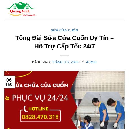
Bỏ
qua
nội
dung
SỬA CỬA CUỐN
Tổng Đài Sửa Cửa Cuốn Uy Tín –
Hỗ Trợ Cấp Tốc 24/7
ĐĂNG VÀO
THÁNG 8 6, 2026
BỞI
ADMIN
06
Th8