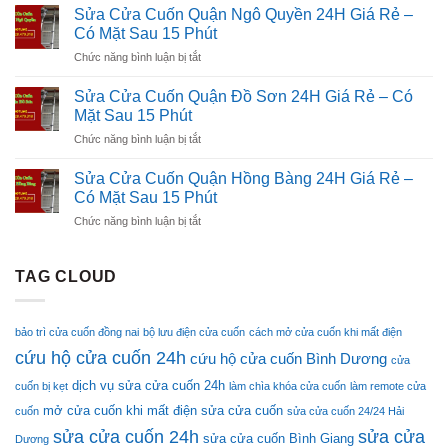
Cửa
24H
Sửa Cửa Cuốn Quận Ngô Quyền 24H Giá Rẻ –
Hỗ
Cuốn
Giá
Có Mặt Sau 15 Phút
Trợ
Quận
Rẻ
Kỹ
ở
Chức năng bình luận bị tắt
Lê
–
Thuật
Sửa
Chân
Có
Nhanh
Cửa
24H
Sửa Cửa Cuốn Quận Đồ Sơn 24H Giá Rẻ – Có
Mặt
Cuốn
Giá
Mặt Sau 15 Phút
Sau
Quận
Rẻ
15
ở
Chức năng bình luận bị tắt
Ngô
–
Phút
Sửa
Quyền
Có
Cửa
24H
Sửa Cửa Cuốn Quận Hồng Bàng 24H Giá Rẻ –
Mặt
Cuốn
Giá
Có Mặt Sau 15 Phút
Sau
Quận
Rẻ
15
ở
Chức năng bình luận bị tắt
Đồ
–
Phút
Sửa
Sơn
Có
Cửa
24H
Mặt
Cuốn
TAG CLOUD
Giá
Sau
Quận
Rẻ
15
Hồng
–
Phút
Bàng
Có
bảo trì cửa cuốn đồng nai
bộ lưu điện cửa cuốn
cách mở cửa cuốn khi mất điện
24H
Mặt
cứu hộ cửa cuốn 24h
Giá
cứu hộ cửa cuốn Bình Dương
Sau
cửa
Rẻ
15
dịch vụ sửa cửa cuốn 24h
cuốn bị kẹt
làm chìa khóa cửa cuốn
làm remote cửa
–
Phút
Có
mở cửa cuốn khi mất điện
sửa cửa cuốn
cuốn
sửa cửa cuốn 24/24 Hải
Mặt
sửa cửa cuốn 24h
sửa cửa
sửa cửa cuốn Bình Giang
Dương
Sau