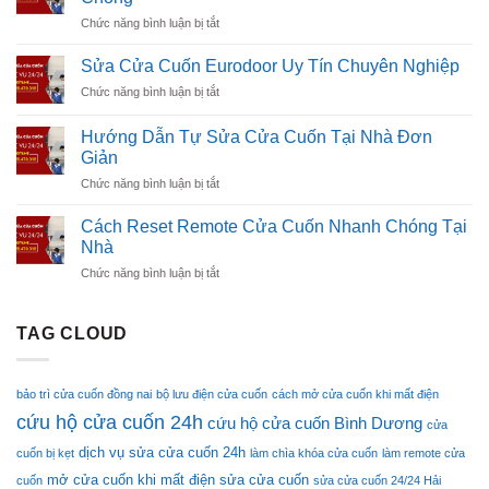
Cửa
Dẫn
ở
Chức năng bình luận bị tắt
Cuốn
Chi
Cách
Tại
Tiết
Sửa
Nhà
Sửa Cửa Cuốn Eurodoor Uy Tín Chuyên Nghiệp
Từ
Cửa
A-
ở
Chức năng bình luận bị tắt
Cuốn
Z
Sửa
Bị
Cửa
Kẹt
Hướng Dẫn Tự Sửa Cửa Cuốn Tại Nhà Đơn
Cuốn
Tại
Giản
Eurodoor
Nhà
ở
Chức năng bình luận bị tắt
Uy
Nhanh
Hướng
Tín
Chóng
Dẫn
Chuyên
Cách Reset Remote Cửa Cuốn Nhanh Chóng Tại
Tự
Nghiệp
Nhà
Sửa
ở
Chức năng bình luận bị tắt
Cửa
Cách
Cuốn
Reset
Tại
Remote
TAG CLOUD
Nhà
Cửa
Đơn
Cuốn
Giản
Nhanh
bảo trì cửa cuốn đồng nai
bộ lưu điện cửa cuốn
cách mở cửa cuốn khi mất điện
Chóng
cứu hộ cửa cuốn 24h
Tại
cứu hộ cửa cuốn Bình Dương
cửa
Nhà
dịch vụ sửa cửa cuốn 24h
cuốn bị kẹt
làm chìa khóa cửa cuốn
làm remote cửa
mở cửa cuốn khi mất điện
sửa cửa cuốn
cuốn
sửa cửa cuốn 24/24 Hải