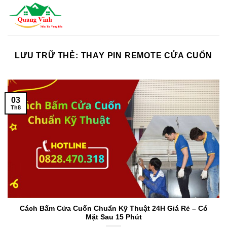
Bỏ
qua
nội
dung
LƯU TRỮ THẺ:
THAY PIN REMOTE CỬA CUỐN
03
Th8
Cách Bấm Cửa Cuốn Chuẩn Kỹ Thuật 24H Giá Rẻ – Có
Mặt Sau 15 Phút