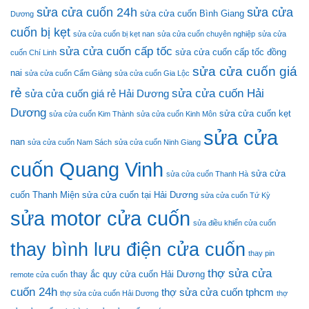
sửa cửa cuốn 24h
sửa cửa
sửa cửa cuốn Bình Giang
Dương
cuốn bị kẹt
sửa cửa cuốn bị kẹt nan
sửa cửa cuốn chuyên nghiệp
sửa cửa
sửa cửa cuốn cấp tốc
sửa cửa cuốn cấp tốc đồng
cuốn Chí Linh
sửa cửa cuốn giá
nai
sửa cửa cuốn Cẩm Giàng
sửa cửa cuốn Gia Lộc
rẻ
sửa cửa cuốn Hải
sửa cửa cuốn giá rẻ Hải Dương
Dương
sửa cửa cuốn kẹt
sửa cửa cuốn Kim Thành
sửa cửa cuốn Kinh Môn
sửa cửa
nan
sửa cửa cuốn Nam Sách
sửa cửa cuốn Ninh Giang
cuốn Quang Vinh
sửa cửa
sửa cửa cuốn Thanh Hà
cuốn Thanh Miện
sửa cửa cuốn tại Hải Dương
sửa cửa cuốn Tứ Kỳ
sửa motor cửa cuốn
sửa điều khiển cửa cuốn
thay bình lưu điện cửa cuốn
thay pin
thợ sửa cửa
thay ắc quy cửa cuốn Hải Dương
remote cửa cuốn
cuốn 24h
thợ sửa cửa cuốn tphcm
thợ sửa cửa cuốn Hải Dương
thợ