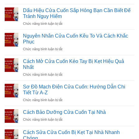
Tại
sao
Dấu Hiệu Cửa Cuốn Sắp Hỏng Bạn Cần Biết Để
cửa
Tránh Nguy Hiểm
cuốn
ở
Chức năng bình luận bị tắt
không
Dấu
nhận
Hiệu
khiển?
Nguyên Nhân Cửa Cuốn Kêu To Và Cách Khắc
Cửa
Cách
Phục
Cuốn
khắc
ở
Chức năng bình luận bị tắt
Sắp
phục
Nguyên
Hỏng
nhanh
Nhân
Bạn
Cách Mở Cửa Cuốn Kéo Tay Bị Kẹt Hiệu Quả
Cửa
Cần
Nhất
Cuốn
Biết
ở
Chức năng bình luận bị tắt
Kêu
Để
Cách
To
Tránh
Mở
Và
Sơ Đồ Mạch Điện Cửa Cuốn: Hướng Dẫn Chi
Nguy
Cửa
Cách
Tiết Từ A-Z
Hiểm
Cuốn
Khắc
ở
Chức năng bình luận bị tắt
Kéo
Phục
Sơ
Tay
Đồ
Bị
Cách Bảo Dưỡng Cửa Cuốn Tại Nhà
Mạch
Kẹt
ở
Chức năng bình luận bị tắt
Điện
Hiệu
Cách
Cửa
Quả
Bảo
Cuốn:
Cách Sửa Cửa Cuốn Bị Kẹt Tại Nhà Nhanh
Nhất
Dưỡng
Hướng
Chóng