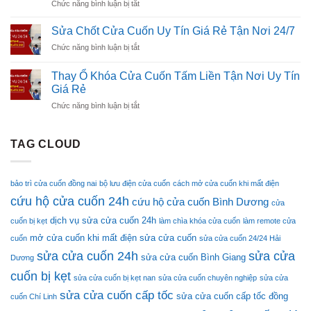
ở
Chức năng bình luận bị tắt
Cuốn
Có
15
Bôi
Chuyên
Mặt
Phút
Trơn
Dụng
Sửa Chốt Cửa Cuốn Uy Tín Giá Rẻ Tận Nơi 24/7
Sau
Ray
Bền
15
ở
Chức năng bình luận bị tắt
Cửa
Bỉ
Phút
Sửa
Cuốn
Ổn
Chốt
Bằng
Thay Ổ Khóa Cửa Cuốn Tấm Liền Tận Nơi Uy Tín
Định
Cửa
Gì
Giá Rẻ
Cuốn
–
ở
Chức năng bình luận bị tắt
Uy
Hướng
Thay
Tín
Dẫn
Ổ
Giá
Chuẩn
Khóa
Rẻ
TAG CLOUD
Kỹ
Cửa
Tận
Thuật
Cuốn
Nơi
Tấm
24/7
bảo trì cửa cuốn đồng nai
bộ lưu điện cửa cuốn
cách mở cửa cuốn khi mất điện
Liền
cứu hộ cửa cuốn 24h
Tận
cứu hộ cửa cuốn Bình Dương
cửa
Nơi
dịch vụ sửa cửa cuốn 24h
cuốn bị kẹt
làm chìa khóa cửa cuốn
làm remote cửa
Uy
Tín
mở cửa cuốn khi mất điện
sửa cửa cuốn
cuốn
sửa cửa cuốn 24/24 Hải
Giá
sửa cửa cuốn 24h
sửa cửa
sửa cửa cuốn Bình Giang
Dương
Rẻ
cuốn bị kẹt
sửa cửa cuốn bị kẹt nan
sửa cửa cuốn chuyên nghiệp
sửa cửa
sửa cửa cuốn cấp tốc
sửa cửa cuốn cấp tốc đồng
cuốn Chí Linh