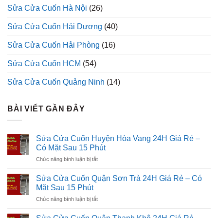
Sửa Cửa Cuốn Hà Nội
(26)
Sửa Cửa Cuốn Hải Dương
(40)
Sửa Cửa Cuốn Hải Phòng
(16)
Sửa Cửa Cuốn HCM
(54)
Sửa Cửa Cuốn Quảng Ninh
(14)
BÀI VIẾT GẦN ĐÂY
Sửa Cửa Cuốn Huyện Hòa Vang 24H Giá Rẻ –
Có Mặt Sau 15 Phút
ở
Chức năng bình luận bị tắt
Sửa
Cửa
Sửa Cửa Cuốn Quận Sơn Trà 24H Giá Rẻ – Có
Cuốn
Mặt Sau 15 Phút
Huyện
ở
Chức năng bình luận bị tắt
Hòa
Sửa
Vang
Cửa
24H