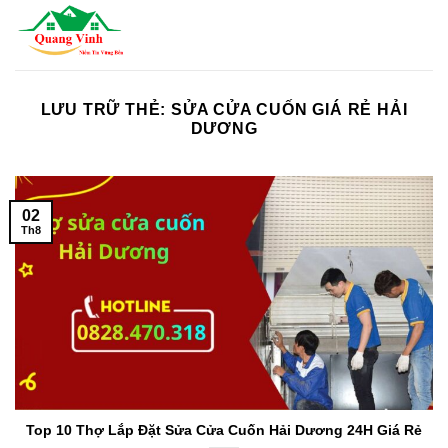
Bỏ
qua
nội
dung
LƯU TRỮ THẺ:
SỬA CỬA CUỐN GIÁ RẺ HẢI
DƯƠNG
02
Th8
Top 10 Thợ Lắp Đặt Sửa Cửa Cuốn Hải Dương 24H Giá Rẻ