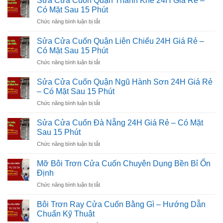
Sửa Cửa Cuốn Quận Thanh Khê 24H Giá Rẻ –
Cuốn
Giá
Có Mặt Sau 15 Phút
Quận
Rẻ
ở
Chức năng bình luận bị tắt
Sơn
–
Sửa
Trà
Có
Cửa
24H
Sửa Cửa Cuốn Quận Liên Chiểu 24H Giá Rẻ –
Mặt
Cuốn
Giá
Có Mặt Sau 15 Phút
Sau
Quận
Rẻ
15
ở
Chức năng bình luận bị tắt
Thanh
–
Phút
Sửa
Khê
Có
Cửa
24H
Sửa Cửa Cuốn Quận Ngũ Hành Sơn 24H Giá Rẻ
Mặt
Cuốn
Giá
– Có Mặt Sau 15 Phút
Sau
Quận
Rẻ
15
ở
Chức năng bình luận bị tắt
Liên
–
Phút
Sửa
Chiểu
Có
Cửa
24H
Sửa Cửa Cuốn Đà Nẵng 24H Giá Rẻ – Có Mặt
Mặt
Cuốn
Giá
Sau 15 Phút
Sau
Quận
Rẻ
15
ở
Chức năng bình luận bị tắt
Ngũ
–
Phút
Sửa
Hành
Có
Cửa
Sơn
Mỡ Bôi Trơn Cửa Cuốn Chuyên Dụng Bền Bỉ Ổn
Mặt
Cuốn
24H
Định
Sau
Đà
Giá
15
ở
Chức năng bình luận bị tắt
Nẵng
Rẻ
Phút
Mỡ
24H
–
Bôi
Giá
Bôi Trơn Ray Cửa Cuốn Bằng Gì – Hướng Dẫn
Có
Trơn
Rẻ
Chuẩn Kỹ Thuật
Mặt
Cửa
–
Sau