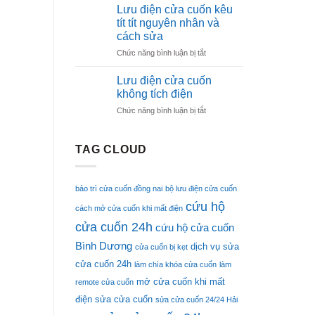
Điện
7.5Ah
Lưu điện cửa cuốn kêu
Thoại
chính
tít tít nguyên nhân và
Sửa
hãng
cách sửa
Cửa
ở
Chức năng bình luận bị tắt
Cuốn
Lưu
Uy
điện
Tín
Lưu điện cửa cuốn
cửa
–
không tích điện
cuốn
Gọi
ở
Chức năng bình luận bị tắt
kêu
Là
Lưu
tít
Có
điện
tít
Mặt
cửa
TAG CLOUD
nguyên
Ngay
cuốn
nhân
không
và
tích
cách
bảo trì cửa cuốn đồng nai
bộ lưu điện cửa cuốn
điện
sửa
cứu hộ
cách mở cửa cuốn khi mất điện
cửa cuốn 24h
cứu hộ cửa cuốn
Bình Dương
dịch vụ sửa
cửa cuốn bị kẹt
cửa cuốn 24h
làm chìa khóa cửa cuốn
làm
mở cửa cuốn khi mất
remote cửa cuốn
điện
sửa cửa cuốn
sửa cửa cuốn 24/24 Hải