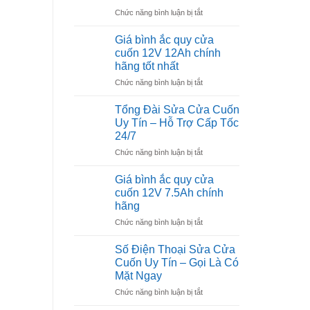
cuốn
–
ở
Chức năng bình luận bị tắt
bị
Kỹ
Tư
móp
thuật
vấn
chuyên
Giá bình ắc quy cửa
Quang
lắp
nghiệp,
Vinh
cuốn 12V 12Ah chính
đặt
nhanh
hãng tốt nhất
lưu
chóng
ở
Chức năng bình luận bị tắt
điện
Giá
cửa
bình
cuốn
Tổng Đài Sửa Cửa Cuốn
ắc
Uy Tín – Hỗ Trợ Cấp Tốc
quy
24/7
cửa
ở
Chức năng bình luận bị tắt
cuốn
Tổng
12V
Đài
12Ah
Giá bình ắc quy cửa
Sửa
chính
cuốn 12V 7.5Ah chính
Cửa
hãng
hãng
Cuốn
tốt
ở
Chức năng bình luận bị tắt
Uy
nhất
Giá
Tín
bình
–
Số Điện Thoại Sửa Cửa
ắc
Hỗ
Cuốn Uy Tín – Gọi Là Có
quy
Trợ
Mặt Ngay
cửa
Cấp
ở
Chức năng bình luận bị tắt
cuốn
Tốc
Số
12V
24/7