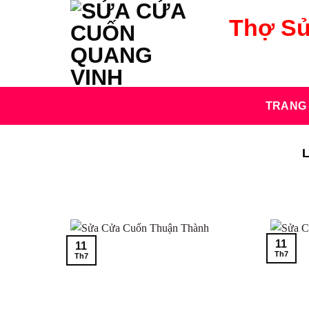
Bỏ
Thợ Sử
qua
nội
dung
TRANG
11
11
Th7
Th7