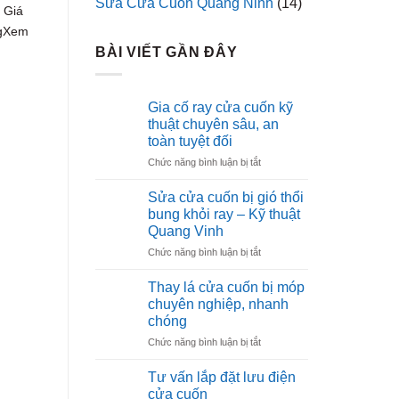
Sửa Cửa Cuốn Quảng Ninh
(14)
 Giá
ngXem
BÀI VIẾT GẦN ĐÂY
Gia cố ray cửa cuốn kỹ
thuật chuyên sâu, an
toàn tuyệt đối
ở
Chức năng bình luận bị tắt
Gia
cố
Sửa cửa cuốn bị gió thổi
ray
bung khỏi ray – Kỹ thuật
cửa
Quang Vinh
cuốn
ở
Chức năng bình luận bị tắt
kỹ
Sửa
thuật
cửa
chuyên
Thay lá cửa cuốn bị móp
cuốn
sâu,
chuyên nghiệp, nhanh
bị
an
chóng
gió
toàn
ở
Chức năng bình luận bị tắt
thổi
tuyệt
Thay
bung
đối
lá
khỏi
Tư vấn lắp đặt lưu điện
cửa
ray
cửa cuốn