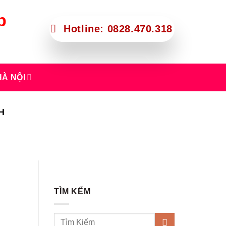
p
Hotline: 0828.470.318
À NỘI
H
TÌM KẾM