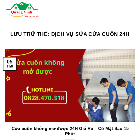
Bỏ
qua
nội
dung
LƯU TRỮ THẺ:
DỊCH VỤ SỬA CỬA CUỐN 24H
05
Th8
Cửa cuốn không mở được 24H Giá Rẻ – Có Mặt Sau 15
Phút