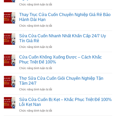
Chiều
ở
Chức năng bình luận bị tắt
Cửa
Cửa
Cuốn
Cuốn
Giá
Thay Trục Cửa Cuốn Chuyên Nghiệp Giá Rẻ Bảo
Không
Rẻ
Hành Dài Hạn
Tự
Uy
ở
Chức năng bình luận bị tắt
Dừng
Tín
Thay
Khi
Phục
Trục
Gặp
Sửa Cửa Cuốn Nhanh Nhất Khẩn Cấp 24/7 Uy
Vụ
Cửa
Vật
Tín Giá Rẻ
24/7
Cuốn
Cản:
ở
Chức năng bình luận bị tắt
Chuyên
Nguyên
Sửa
Nghiệp
Nhân
Cửa
Giá
Cửa Cuốn Không Xuống Được – Cách Khắc
Sửa
Cuốn
Rẻ
Phục Triệt Để 100%
Nhanh
Bảo
ở
Chức năng bình luận bị tắt
Nhất
Hành
Cửa
Khẩn
Dài
Cuốn
Cấp
Thợ Sửa Cửa Cuốn Giỏi Chuyên Nghiệp Tận
Hạn
Không
24/7
Tâm 24/7
Xuống
Uy
ở
Chức năng bình luận bị tắt
Được
Tín
Thợ
–
Giá
Sửa
Cách
Sửa Cửa Cuốn Bị Kẹt – Khắc Phục Triệt Để 100%
Rẻ
Cửa
Khắc
Lỗi Kẹt Nan
Cuốn
Phục
ở
Chức năng bình luận bị tắt
Giỏi
Triệt
Sửa
Chuyên