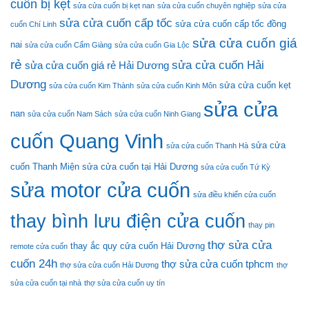
cuốn bị kẹt
sửa cửa cuốn bị kẹt nan
sửa cửa cuốn chuyên nghiệp
sửa cửa
sửa cửa cuốn cấp tốc
sửa cửa cuốn cấp tốc đồng
cuốn Chí Linh
sửa cửa cuốn giá
nai
sửa cửa cuốn Cẩm Giàng
sửa cửa cuốn Gia Lộc
rẻ
sửa cửa cuốn Hải
sửa cửa cuốn giá rẻ Hải Dương
Dương
sửa cửa cuốn kẹt
sửa cửa cuốn Kim Thành
sửa cửa cuốn Kinh Môn
sửa cửa
nan
sửa cửa cuốn Nam Sách
sửa cửa cuốn Ninh Giang
cuốn Quang Vinh
sửa cửa
sửa cửa cuốn Thanh Hà
cuốn Thanh Miện
sửa cửa cuốn tại Hải Dương
sửa cửa cuốn Tứ Kỳ
sửa motor cửa cuốn
sửa điều khiển cửa cuốn
thay bình lưu điện cửa cuốn
thay pin
thợ sửa cửa
thay ắc quy cửa cuốn Hải Dương
remote cửa cuốn
cuốn 24h
thợ sửa cửa cuốn tphcm
thợ sửa cửa cuốn Hải Dương
thợ
sửa cửa cuốn tại nhà
thợ sửa cửa cuốn uy tín