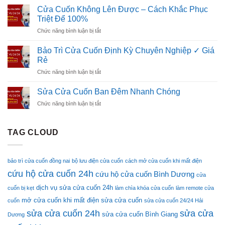
Để
Cửa
Nghiệp
Cửa Cuốn Không Lên Được – Cách Khắc Phục
100%
Cuốn
Tận
Triệt Để 100%
Bị
Tâm
ở
Chức năng bình luận bị tắt
Kẹt
24/7
Cửa
–
Cuốn
Khắc
Bảo Trì Cửa Cuốn Định Kỳ Chuyên Nghiệp ✓ Giá
Không
Phục
Rẻ
Lên
Triệt
ở
Chức năng bình luận bị tắt
Được
Để
Bảo
–
100%
Trì
Cách
Sửa Cửa Cuốn Ban Đêm Nhanh Chóng
Lỗi
Cửa
Khắc
Kẹt
ở
Chức năng bình luận bị tắt
Cuốn
Phục
Nan
Sửa
Định
Triệt
Cửa
Kỳ
Để
Cuốn
TAG CLOUD
Chuyên
100%
Ban
Nghiệp
Đêm
✓
Nhanh
Giá
bảo trì cửa cuốn đồng nai
bộ lưu điện cửa cuốn
cách mở cửa cuốn khi mất điện
Chóng
Rẻ
cứu hộ cửa cuốn 24h
cứu hộ cửa cuốn Bình Dương
cửa
dịch vụ sửa cửa cuốn 24h
cuốn bị kẹt
làm chìa khóa cửa cuốn
làm remote cửa
mở cửa cuốn khi mất điện
sửa cửa cuốn
cuốn
sửa cửa cuốn 24/24 Hải
sửa cửa cuốn 24h
sửa cửa
sửa cửa cuốn Bình Giang
Dương