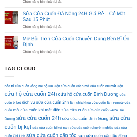
ở
Chức năng bình luận bị tắt
Liên
–
Phút
Sửa
Chiểu
Có
Cửa
24H
Sửa Cửa Cuốn Đà Nẵng 24H Giá Rẻ – Có Mặt
Mặt
Cuốn
Giá
Sau 15 Phút
Sau
Quận
Rẻ
15
ở
Chức năng bình luận bị tắt
Ngũ
–
Phút
Sửa
Hành
Có
Cửa
Sơn
Mỡ Bôi Trơn Cửa Cuốn Chuyên Dụng Bền Bỉ Ổn
Mặt
Cuốn
24H
Định
Sau
Đà
Giá
15
ở
Chức năng bình luận bị tắt
Nẵng
Rẻ
Phút
Mỡ
24H
–
Bôi
Giá
Có
Trơn
TAG CLOUD
Rẻ
Mặt
Cửa
–
Sau
Cuốn
Có
15
Chuyên
Mặt
Phút
bảo trì cửa cuốn đồng nai
bộ lưu điện cửa cuốn
cách mở cửa cuốn khi mất điện
Dụng
Sau
cứu hộ cửa cuốn 24h
Bền
cứu hộ cửa cuốn Bình Dương
15
cửa
Bỉ
Phút
dịch vụ sửa cửa cuốn 24h
cuốn bị kẹt
làm chìa khóa cửa cuốn
làm remote cửa
Ổn
Định
mở cửa cuốn khi mất điện
sửa cửa cuốn
cuốn
sửa cửa cuốn 24/24 Hải
sửa cửa cuốn 24h
sửa cửa
sửa cửa cuốn Bình Giang
Dương
cuốn bị kẹt
sửa cửa cuốn bị kẹt nan
sửa cửa cuốn chuyên nghiệp
sửa cửa
sửa cửa cuốn cấp tốc
sửa cửa cuốn cấp tốc đồng
cuốn Chí Linh