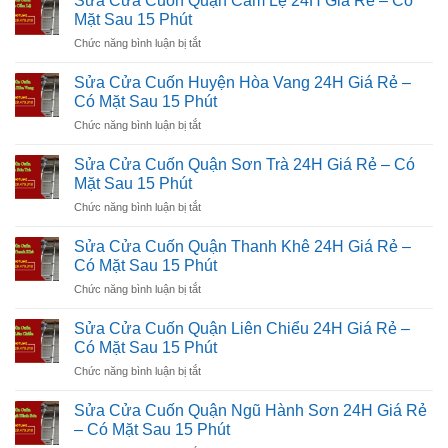
Sửa Cửa Cuốn Quận Cẩm Lệ 24H Giá Rẻ – Có
Cuốn
nghiệp
Mặt Sau 15 Phút
Quận
uy
ở
Chức năng bình luận bị tắt
Hải
tín
Sửa
Châu
Cửa
24H
Sửa Cửa Cuốn Huyện Hòa Vang 24H Giá Rẻ –
Cuốn
Giá
Có Mặt Sau 15 Phút
Quận
Rẻ
ở
Chức năng bình luận bị tắt
Cẩm
–
Sửa
Lệ
Có
Cửa
24H
Sửa Cửa Cuốn Quận Sơn Trà 24H Giá Rẻ – Có
Mặt
Cuốn
Giá
Mặt Sau 15 Phút
Sau
Huyện
Rẻ
15
ở
Chức năng bình luận bị tắt
Hòa
–
Phút
Sửa
Vang
Có
Cửa
24H
Sửa Cửa Cuốn Quận Thanh Khê 24H Giá Rẻ –
Mặt
Cuốn
Giá
Có Mặt Sau 15 Phút
Sau
Quận
Rẻ
15
ở
Chức năng bình luận bị tắt
Sơn
–
Phút
Sửa
Trà
Có
Cửa
24H
Sửa Cửa Cuốn Quận Liên Chiểu 24H Giá Rẻ –
Mặt
Cuốn
Giá
Có Mặt Sau 15 Phút
Sau
Quận
Rẻ
15
ở
Chức năng bình luận bị tắt
Thanh
–
Phút
Sửa
Khê
Có
Cửa
24H
Sửa Cửa Cuốn Quận Ngũ Hành Sơn 24H Giá Rẻ
Mặt
Cuốn
Giá
– Có Mặt Sau 15 Phút
Sau
Quận
Rẻ
15