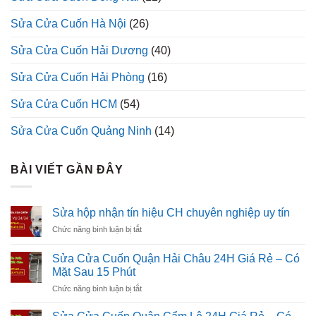
Sửa Cửa Cuốn Hà Nội
(26)
Sửa Cửa Cuốn Hải Dương
(40)
Sửa Cửa Cuốn Hải Phòng
(16)
Sửa Cửa Cuốn HCM
(54)
Sửa Cửa Cuốn Quảng Ninh
(14)
BÀI VIẾT GẦN ĐÂY
Sửa hộp nhận tín hiệu CH chuyên nghiệp uy tín
ở
Chức năng bình luận bị tắt
Sửa
hộp
Sửa Cửa Cuốn Quận Hải Châu 24H Giá Rẻ – Có
nhận
Mặt Sau 15 Phút
tín
ở
Chức năng bình luận bị tắt
hiệu
Sửa
CH
Cửa
chuyên