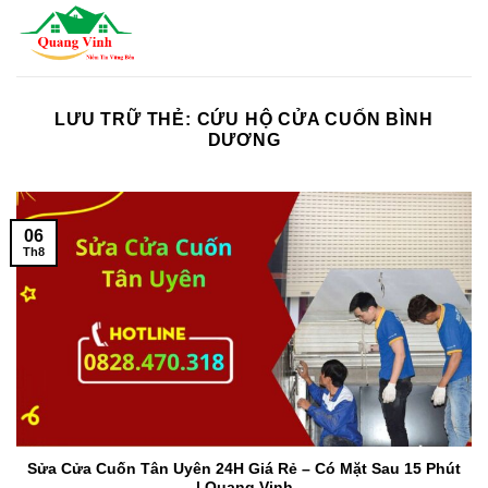
Bỏ
qua
nội
dung
LƯU TRỮ THẺ:
CỨU HỘ CỬA CUỐN BÌNH
DƯƠNG
06
Th8
Sửa Cửa Cuốn Tân Uyên 24H Giá Rẻ – Có Mặt Sau 15 Phút
| Quang Vinh