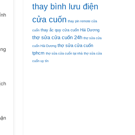
thay bình lưu điện
ỉnh
cửa cuốn
thay pin remote cửa
thay ắc quy cửa cuốn Hải Dương
cuốn
thợ sửa cửa cuốn 24h
thợ sửa cửa
thợ sửa cửa cuốn
cuốn Hải Dương
úng
tphcm
thợ sửa cửa cuốn tại nhà
thợ sửa cửa
cuốn uy tín
ịch
hận