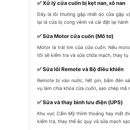
✅ Xử lý cửa cuốn bị kẹt nan, xô nan
Đây là lỗi thường gặp nhất do cửa gặp vậ
lại lá cửa bị cong vênh và cài đặt lại hành
✅ Sửa Motor cửa cuốn (Mô tơ)
Motor là trái tim của cửa cuốn. Nếu mot
tôi sẽ kiểm tra và sửa chữa mạch, thay tụ
✅ Sửa lỗi Remote và Bộ điều khiển
Remote bị vào nước, hết pin, bấm đèn s
vụ làm chìa khóa cửa cuốn, sao chép mã n
✅ Sửa và thay bình lưu điện (UPS)
Khu vực Cẩm Mỹ thỉnh thoảng hay mất điện,
kiểm tra, thay thế ắc quy và sửa mạch s