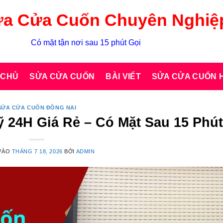
a Cửa Cuốn Chuyên Nghiệ
Có mặt tận nơi sau 15 phút Gọi
 CHỦ
SỬA CỬA CUỐN
BÀI VIẾT
SỬA CỬA CUỐN H
SỬA CỬA CUỐN ĐỒNG NAI
24H Giá Rẻ – Có Mặt Sau 15 Phút
VÀO
THÁNG 7 18, 2026
BỞI
ADMIN