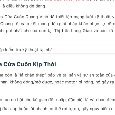
ố là điều không dễ dàng.
a Cửa Cuốn Quang Vinh đã thiết lập mạng lưới kỹ thuật v
. Chúng tôi cam kết mang đến giải pháp khắc phục sự cố 
hi phí nhất cho bà con tại Thị trấn Long Giao và các xã 
a Cửa Cuốn Kịp Thời
 còn là “lá chắn thép” bảo vệ tài sản và sự an toàn của 
t nan, không đóng/mở được, hoặc motor bị hỏng, nó gây ra
tạo cơ hội cho kẻ gian đột nhập, đặc biệt là vào ban đêm
 đứt cáp hoặc lỗi phanh có thể rơi tự do, gây nguy hiểm c