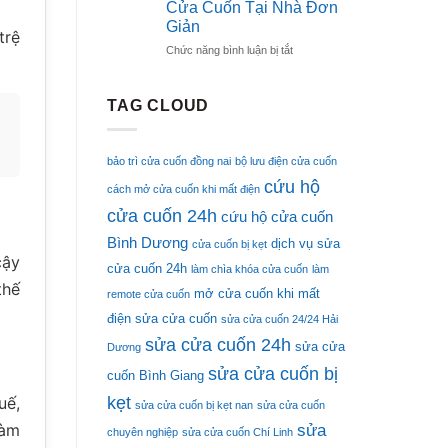
Nhà
Cửa Cuốn Tại Nhà Đơn
Eurodoor
Nhanh
Giản
Uy
trệ
Chóng
ở
Chức năng bình luận bị tắt
Tín
Hướng
Chuyên
Dẫn
Nghiệp
Tự
TAG CLOUD
Sửa
Cửa
Cuốn
bảo trì cửa cuốn đồng nai
bộ lưu điện cửa cuốn
Tại
cứu hộ
Nhà
cách mở cửa cuốn khi mất điện
Đơn
cửa cuốn 24h
cứu hộ cửa cuốn
Giản
Bình Dương
dịch vụ sửa
cửa cuốn bị kẹt
cậy
cửa cuốn 24h
làm chìa khóa cửa cuốn
làm
thế
mở cửa cuốn khi mất
remote cửa cuốn
điện
sửa cửa cuốn
sửa cửa cuốn 24/24 Hải
sửa cửa cuốn 24h
sửa cửa
Dương
sửa cửa cuốn bị
cuốn Bình Giang
kẹt
uế,
sửa cửa cuốn bị kẹt nan
sửa cửa cuốn
làm
sửa
chuyên nghiệp
sửa cửa cuốn Chí Linh