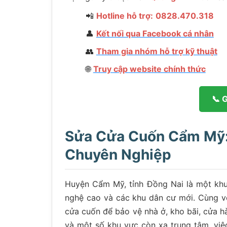
📲
Hotline hỗ trợ:
0828.470.318
👤
Kết nối qua Facebook cá nhân
👥
Tham gia nhóm hỗ trợ kỹ thuật
🌐
Truy cập website chính thức
📞 
Sửa Cửa Cuốn Cẩm Mỹ: 
Chuyên Nghiệp
Huyện Cẩm Mỹ, tỉnh Đồng Nai là một khu
nghệ cao và các khu dân cư mới. Cùng vớ
cửa cuốn để bảo vệ nhà ở, kho bãi, cửa hà
và một số khu vực còn xa trung tâm, vi