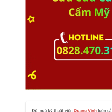
Đội ngũ kỹ thuật viên
Quang Vinh
luôn sẵ