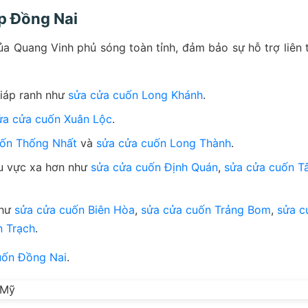
p Đồng Nai
a Quang Vinh phủ sóng toàn tỉnh, đảm bảo sự hỗ trợ liên 
iáp ranh như
sửa cửa cuốn Long Khánh
.
ửa cửa cuốn Xuân Lộc
.
uốn Thống Nhất
và
sửa cửa cuốn Long Thành
.
hu vực xa hơn như
sửa cửa cuốn Định Quán
,
sửa cửa cuốn T
như
sửa cửa cuốn Biên Hòa
,
sửa cửa cuốn Trảng Bom
,
sửa c
n Trạch
.
uốn Đồng Nai
.