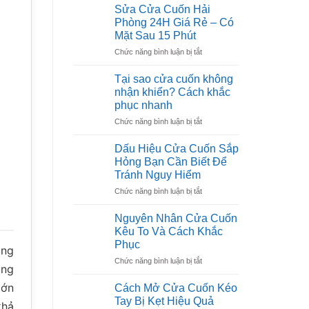
Sửa Cửa Cuốn Hải
Phòng 24H Giá Rẻ – Có
Mặt Sau 15 Phút
ở
Chức năng bình luận bị tắt
Sửa
Cửa
Tại sao cửa cuốn không
Cuốn
nhận khiển? Cách khắc
Hải
phục nhanh
Phòng
ở
Chức năng bình luận bị tắt
24H
Tại
Giá
sao
Rẻ
Dấu Hiệu Cửa Cuốn Sắp
cửa
–
Hỏng Bạn Cần Biết Để
cuốn
Có
Tránh Nguy Hiểm
không
Mặt
ở
Chức năng bình luận bị tắt
nhận
Sau
Dấu
khiển?
15
Hiệu
Cách
Phút
Nguyên Nhân Cửa Cuốn
Cửa
khắc
Kêu To Và Cách Khắc
Cuốn
phục
Phục
ông
Sắp
nhanh
ở
Chức năng bình luận bị tắt
Hỏng
ụng
Nguyên
Bạn
Nhân
Cần
lớn
Cách Mở Cửa Cuốn Kéo
Cửa
Biết
Tay Bị Kẹt Hiệu Quả
khả
Cuốn
Để