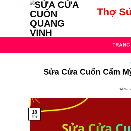
Bỏ
Thợ Sử
qua
nội
dung
TRANG
Sửa Cửa Cuốn Cẩm Mỹ 
ĐĂNG 
18
Th7