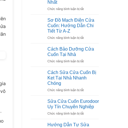
Nhất
Kêu
Tránh
ở
Chức năng bình luận bị tắt
To
Nguy
Cách
Và
Hiểm
iên
Mở
Cách
Sơ Đồ Mạch Điện Cửa
Cửa
Khắc
Cuốn: Hướng Dẫn Chi
cửa
Cuốn
Phục
Tiết Từ A-Z
Kéo
lân
ở
Chức năng bình luận bị tắt
Tay
Sơ
Bị
Đồ
Kẹt
Cách Bảo Dưỡng Cửa
Mạch
Hiệu
Cuốn Tại Nhà
Điện
Quả
ở
Chức năng bình luận bị tắt
Cửa
Nhất
Cách
Cuốn:
Bảo
Hướng
Cách Sửa Cửa Cuốn Bị
Dưỡng
Dẫn
Kẹt Tại Nhà Nhanh
Cửa
Chi
gia
Chóng
Cuốn
Tiết
ở
Chức năng bình luận bị tắt
Tại
 vô
Từ
Cách
Nhà
A-
Sửa
Sửa Cửa Cuốn Eurodoor
Z
Cửa
Uy Tín Chuyên Nghiệp
Cuốn
.
ở
Chức năng bình luận bị tắt
Bị
Sửa
Kẹt
ho
Cửa
Tại
Hướng Dẫn Tự Sửa
Cuốn