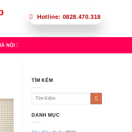
p
Hotline: 0828.470.318
À NỘI
TÌM KẾM
DANH MỤC