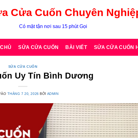
a Cửa Cuốn Chuyên Nghiệ
Có mặt tận nơi sau 15 phút Gọi
 CHỦ
SỬA CỬA CUỐN
BÀI VIẾT
SỬA CỬA CUỐN H
SỬA CỬA CUỐN
ốn Uy Tín Bình Dương
VÀO
THÁNG 7 20, 2026
BỞI
ADMIN