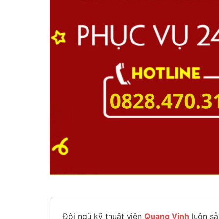
Đội ngũ kỹ thuật viên
Quang Vinh
luôn sẵ