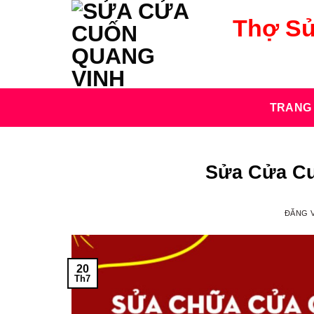
Bỏ
Thợ Sử
qua
nội
dung
TRANG
Sửa Cửa Cu
ĐĂNG 
20
Th7