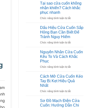
Tại sao cửa cuốn không
nhận khiển? Cách khắc
phục nhanh
ở
Chức năng bình luận bị tắt
Tại
sao
Dấu Hiệu Cửa Cuốn Sắp
cửa
Hỏng Bạn Cần Biết Để
cuốn
Tránh Nguy Hiểm
không
ở
Chức năng bình luận bị tắt
nhận
Dấu
khiển?
Hiệu
Cách
Nguyên Nhân Cửa Cuốn
Cửa
khắc
Kêu To Và Cách Khắc
Cuốn
phục
Phục
g
Sắp
nhanh
ở
Chức năng bình luận bị tắt
Hỏng
Nguyên
Bạn
Nhân
Cần
Cách Mở Cửa Cuốn Kéo
Cửa
Biết
Tay Bị Kẹt Hiệu Quả
Cuốn
Để
Nhất
Nam
Kêu
Tránh
ở
Chức năng bình luận bị tắt
To
Nguy
anh
Cách
Và
Hiểm
Mở
Cách
àng
Sơ Đồ Mạch Điện Cửa
Cửa
Khắc
Cuốn: Hướng Dẫn Chi
cho
Cuốn
Phục