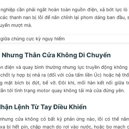
 nghiệp cần phải ngắt hoàn toàn nguồn điện, xả bớt lực lò
 các thanh nan bị lỗi để nắn chỉnh lại phom dáng ban đầu, 
huyển mượt mà.
g Nhưng Thân Cửa Không Di Chuyển
n điện và quay bình thường nhưng lực truyền động không 
chốt ly hợp bị nhả ra (đối với cửa tấm liền Úc) hoặc hệ th
g mặt bích bị đứt, bể vỡ. Đôi khi, mối hàn kết nối giữa t
dẫn tới tình trạng motor quay không tải mà cửa đứng yên.
Nhận Lệnh Từ Tay Điều Khiển
nhưng cửa không có bất kỳ phản ứng nào, lỗi có thể nằ
 xa bị hết pin, chập mạch do rơi vào nước, hoặc bo mạch 