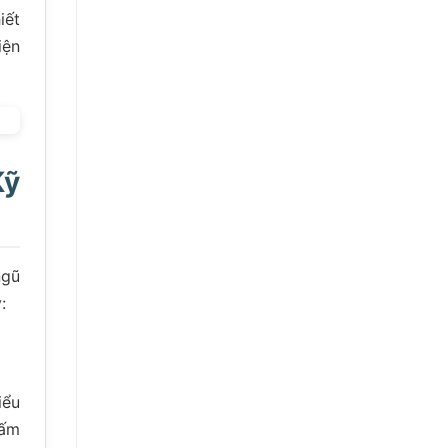
iết
iện
Kỹ
ngũ
:
iểu
tấm