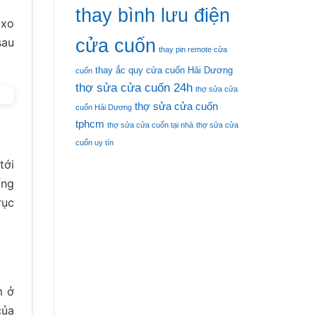
thay bình lưu điện
 xo
cửa cuốn
sau
thay pin remote cửa
thay ắc quy cửa cuốn Hải Dương
cuốn
thợ sửa cửa cuốn 24h
thợ sửa cửa
thợ sửa cửa cuốn
cuốn Hải Dương
tphcm
thợ sửa cửa cuốn tại nhà
thợ sửa cửa
cuốn uy tín
tới
ống
rục
m ở
của