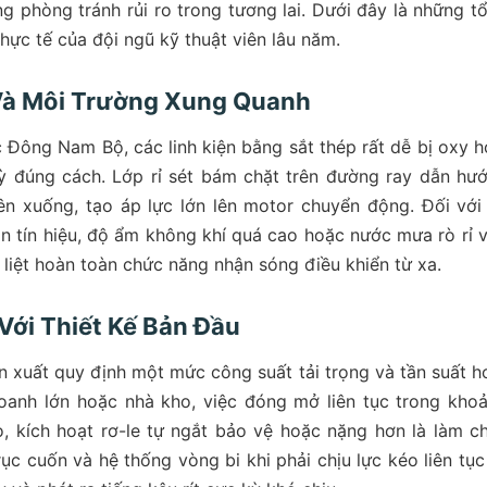
g phòng tránh rủi ro trong tương lai. Dưới đây là những t
thực tế của đội ngũ kỹ thuật viên lâu năm.
 Và Môi Trường Xung Quanh
 Đông Nam Bộ, các linh kiện bằng sắt thép rất dễ bị oxy h
ỳ đúng cách. Lớp rỉ sét bám chặt trên đường ray dẫn hư
ên xuống, tạo áp lực lớn lên motor chuyển động. Đối với
n tín hiệu, độ ẩm không khí quá cao hoặc nước mưa rò rỉ 
ê liệt hoàn toàn chức năng nhận sóng điều khiển từ xa.
Với Thiết Kế Bản Đầu
 xuất quy định một mức công suất tải trọng và tần suất h
doanh lớn hoặc nhà kho, việc đóng mở liên tục trong kho
o, kích hoạt rơ-le tự ngắt bảo vệ hoặc nặng hơn là làm c
c cuốn và hệ thống vòng bi khi phải chịu lực kéo liên tục