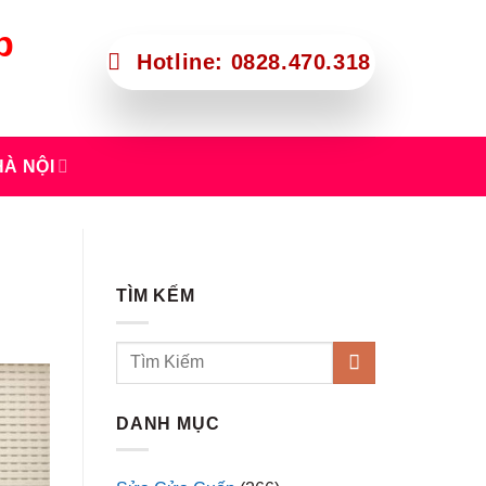
p
Hotline: 0828.470.318
À NỘI
TÌM KẾM
DANH MỤC