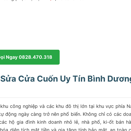
Gọi Ngay 0828.470.318
 Sửa Cửa Cuốn Uy Tín Bình Dươn
 khu công nghiệp và các khu đô thị lớn tại khu vực phía 
tự động ngày càng trở nên phổ biến. Không chỉ có các do
các hộ gia đình kinh doanh nhỏ lẻ, nhà phố, ki-ốt bán h
óa diện tích mặt tiền và gia tăng tính bảo mật, an toàn 