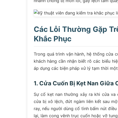
nhanh chóng bị mòn lõi, gây lệch tâm quay
Các Lỗi Thường Gặp T
Khắc Phục
Trong quá trình vận hành, hệ thống cửa c
khách hàng cần nhận biết rõ các biểu hi
áp dụng các biện pháp xử lý tạm thời một
1. Cửa Cuốn Bị Kẹt Nan Giữa
Sự cố kẹt nan thường xảy ra khi cửa va 
cửa bị xô lệch, đứt ngàm liên kết sau mộ
ray, nếu người dùng cố tình bấm nút điều 
lại, làm cong vênh trục cuốn hoặc vỡ tung 