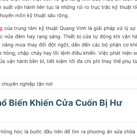
ần suất vận hành liên tục là những rủi ro trục trặc kỹ thuật t
 chuyên môn kỹ thuật sâu rộng.
g
của trung tâm kỹ thuật Quang Vinh là giải pháp xử lý sự
lúc nửa đêm hay rạng sáng. Thiết bị cửa tự động khi vận h
g nắng mưa thay đổi đột ngột, dẫn đến các bộ phận cơ khí
 hỏng, chập cháy hay lỗi lệnh điều khiển. Việc phát hiện 
ửa vận hành bền bỉ, tiết kiệm tối đa chi phí thay thế phụ t
ổ Biến Khiến Cửa Cuốn Bị Hư
 hỏng hóc là bước đầu tiên để tìm ra phương án sửa chữa 