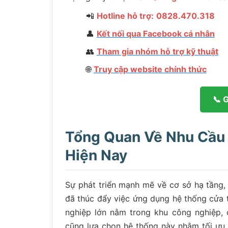
📲
Hotline hỗ trợ:
0828.470.318
👤
Kết nối qua Facebook cá nhân
👥
Tham gia nhóm hỗ trợ kỹ thuật
🌐
Truy cập website chính thức
📞 
Tổng Quan Về Nhu Cầu
Hiện Nay
Sự phát triển mạnh mẽ về cơ sở hạ tầng,
đã thúc đẩy việc ứng dụng hệ thống cửa 
nghiệp lớn nằm trong khu công nghiệp, 
cũng lựa chọn hệ thống này nhằm tối ưu h