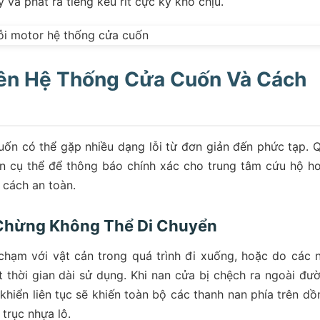
 và phát ra tiếng kêu rít cực kỳ khó chịu.
rên Hệ Thống Cửa Cuốn Và Cách
uốn có thể gặp nhiều dạng lỗi từ đơn giản đến phức tạp. 
ện cụ thể để thông báo chính xác cho trung tâm cứu hộ h
 cách an toàn.
 Chừng Không Thể Di Chuyển
chạm với vật cản trong quá trình đi xuống, hoặc do các 
t thời gian dài sử dụng. Khi nan cửa bị chệch ra ngoài đư
khiển liên tục sẽ khiến toàn bộ các thanh nan phía trên dồ
trục nhựa lô.