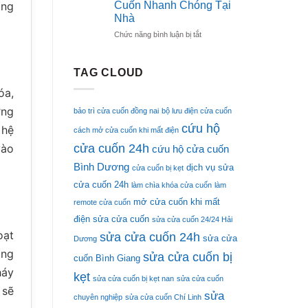
Cuốn Nhanh Chóng Tại
ổng
Sửa
Nhà
Cửa
ở
Chức năng bình luận bị tắt
Cuốn
Cách
Tại
Reset
Nhà
Remote
Đơn
TAG CLOUD
Cửa
Giản
óa,
Cuốn
Nhanh
ớng
bảo trì cửa cuốn đồng nai
bộ lưu điện cửa cuốn
Chóng
cứu hộ
Tại
 hệ
cách mở cửa cuốn khi mất điện
Nhà
cửa cuốn 24h
vào
cứu hộ cửa cuốn
Bình Dương
dịch vụ sửa
cửa cuốn bị kẹt
cửa cuốn 24h
làm chìa khóa cửa cuốn
làm
mở cửa cuốn khi mất
remote cửa cuốn
điện
sửa cửa cuốn
sửa cửa cuốn 24/24 Hải
oạt
sửa cửa cuốn 24h
sửa cửa
Dương
ảng
sửa cửa cuốn bị
cuốn Bình Giang
háy
kẹt
sửa cửa cuốn bị kẹt nan
sửa cửa cuốn
 sẽ
sửa
chuyên nghiệp
sửa cửa cuốn Chí Linh