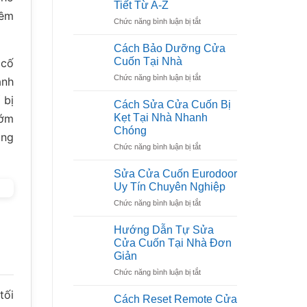
Tiết Từ A-Z
Kéo
iềm
ở
Chức năng bình luận bị tắt
Tay
Sơ
Bị
Đồ
Kẹt
Cách Bảo Dưỡng Cửa
Mạch
Hiệu
Cuốn Tại Nhà
 cố
Điện
Quả
ở
Chức năng bình luận bị tắt
Cửa
ành
Nhất
Cách
Cuốn:
 bị
Bảo
Hướng
Cách Sửa Cửa Cuốn Bị
Dưỡng
Dẫn
Kẹt Tại Nhà Nhanh
sớm
Cửa
Chi
Chóng
ùng
Cuốn
Tiết
ở
Chức năng bình luận bị tắt
Tại
Từ
Cách
Nhà
A-
Sửa
Sửa Cửa Cuốn Eurodoor
Z
Cửa
Uy Tín Chuyên Nghiệp
Cuốn
ở
Chức năng bình luận bị tắt
Bị
Sửa
Kẹt
Cửa
Tại
Hướng Dẫn Tự Sửa
Cuốn
Nhà
Cửa Cuốn Tại Nhà Đơn
Eurodoor
Nhanh
Giản
Uy
Chóng
ở
Chức năng bình luận bị tắt
Tín
Hướng
Chuyên
tối
Dẫn
Nghiệp
Cách Reset Remote Cửa
Tự