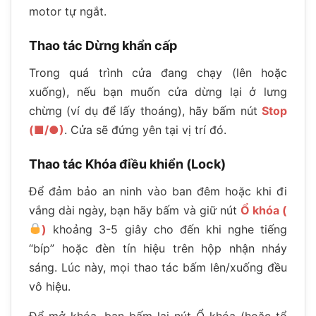
motor tự ngắt.
Thao tác Dừng khẩn cấp
Trong quá trình cửa đang chạy (lên hoặc
xuống), nếu bạn muốn cửa dừng lại ở lưng
chừng (ví dụ để lấy thoáng), hãy bấm nút
Stop
(■/●)
. Cửa sẽ đứng yên tại vị trí đó.
Thao tác Khóa điều khiển (Lock)
Để đảm bảo an ninh vào ban đêm hoặc khi đi
vắng dài ngày, bạn hãy bấm và giữ nút
Ổ khóa (
)
khoảng 3-5 giây cho đến khi nghe tiếng
“bíp” hoặc đèn tín hiệu trên hộp nhận nháy
sáng. Lúc này, mọi thao tác bấm lên/xuống đều
vô hiệu.
Để mở khóa, bạn bấm lại nút Ổ khóa (hoặc tổ