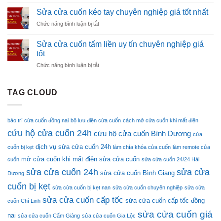
Cách
Cuốn
Reset
Tại
Sửa cửa cuốn kéo tay chuyên nghiệp giá tốt nhất
Remote
Nhà
ở
Chức năng bình luận bị tắt
Cửa
Đơn
Sửa
Cuốn
Giản
cửa
Nhanh
Sửa cửa cuốn tấm liền uy tín chuyên nghiệp giá
cuốn
Chóng
tốt
kéo
Tại
ở
Chức năng bình luận bị tắt
tay
Nhà
Sửa
chuyên
cửa
nghiệp
cuốn
giá
TAG CLOUD
tấm
tốt
liền
nhất
uy
bảo trì cửa cuốn đồng nai
bộ lưu điện cửa cuốn
cách mở cửa cuốn khi mất điện
tín
cứu hộ cửa cuốn 24h
chuyên
cứu hộ cửa cuốn Bình Dương
cửa
nghiệp
dịch vụ sửa cửa cuốn 24h
cuốn bị kẹt
làm chìa khóa cửa cuốn
làm remote cửa
giá
tốt
mở cửa cuốn khi mất điện
sửa cửa cuốn
cuốn
sửa cửa cuốn 24/24 Hải
sửa cửa cuốn 24h
sửa cửa
sửa cửa cuốn Bình Giang
Dương
cuốn bị kẹt
sửa cửa cuốn bị kẹt nan
sửa cửa cuốn chuyên nghiệp
sửa cửa
sửa cửa cuốn cấp tốc
sửa cửa cuốn cấp tốc đồng
cuốn Chí Linh
sửa cửa cuốn giá
nai
sửa cửa cuốn Cẩm Giàng
sửa cửa cuốn Gia Lộc