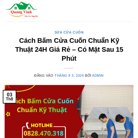
Bỏ
qua
nội
dung
SỬA CỬA CUỐN
Cách Bấm Cửa Cuốn Chuẩn Kỹ
Thuật 24H Giá Rẻ – Có Mặt Sau 15
Phút
ĐĂNG VÀO
THÁNG 8 3, 2026
BỞI
ADMIN
03
Th8