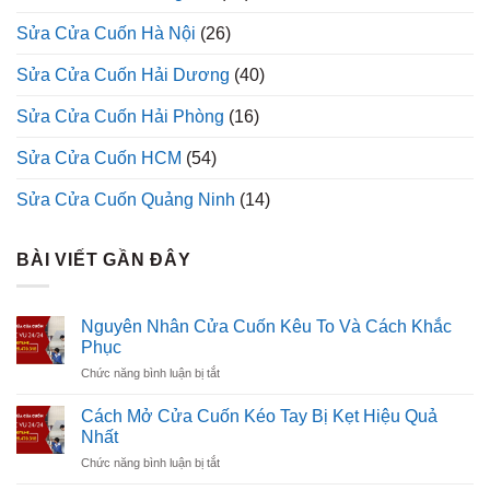
Sửa Cửa Cuốn Hà Nội
(26)
Sửa Cửa Cuốn Hải Dương
(40)
Sửa Cửa Cuốn Hải Phòng
(16)
Sửa Cửa Cuốn HCM
(54)
Sửa Cửa Cuốn Quảng Ninh
(14)
BÀI VIẾT GẦN ĐÂY
Nguyên Nhân Cửa Cuốn Kêu To Và Cách Khắc
Phục
ở
Chức năng bình luận bị tắt
Nguyên
Nhân
Cách Mở Cửa Cuốn Kéo Tay Bị Kẹt Hiệu Quả
Cửa
Nhất
Cuốn
ở
Chức năng bình luận bị tắt
Kêu
Cách
To