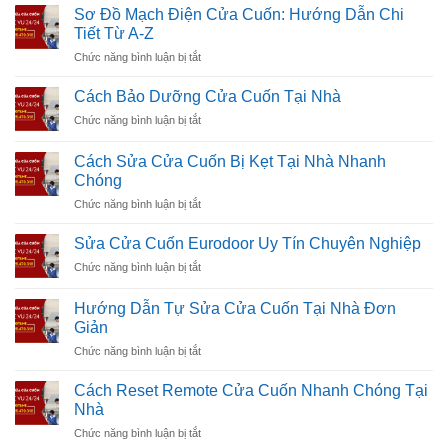
Mở
Và
Sơ Đồ Mạch Điện Cửa Cuốn: Hướng Dẫn Chi
Cửa
Cách
Tiết Từ A-Z
Cuốn
Khắc
ở
Chức năng bình luận bị tắt
Kéo
Phục
Sơ
Tay
Đồ
Bị
Cách Bảo Dưỡng Cửa Cuốn Tại Nhà
Mạch
Kẹt
ở
Chức năng bình luận bị tắt
Điện
Hiệu
Cách
Cửa
Quả
Bảo
Cuốn:
Cách Sửa Cửa Cuốn Bị Kẹt Tại Nhà Nhanh
Nhất
Dưỡng
Hướng
Chóng
Cửa
Dẫn
ở
Chức năng bình luận bị tắt
Cuốn
Chi
Cách
Tại
Tiết
Sửa
Nhà
Sửa Cửa Cuốn Eurodoor Uy Tín Chuyên Nghiệp
Từ
Cửa
A-
ở
Chức năng bình luận bị tắt
Cuốn
Z
Sửa
Bị
Cửa
Kẹt
Hướng Dẫn Tự Sửa Cửa Cuốn Tại Nhà Đơn
Cuốn
Tại
Giản
Eurodoor
Nhà
ở
Chức năng bình luận bị tắt
Uy
Nhanh
Hướng
Tín
Chóng
Dẫn
Chuyên
Cách Reset Remote Cửa Cuốn Nhanh Chóng Tại
Tự
Nghiệp
Nhà
Sửa
ở
Chức năng bình luận bị tắt
Cửa