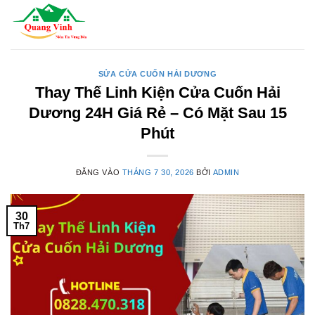
Bỏ
qua
nội
dung
SỬA CỬA CUỐN HẢI DƯƠNG
Thay Thế Linh Kiện Cửa Cuốn Hải
Dương 24H Giá Rẻ – Có Mặt Sau 15
Phút
ĐĂNG VÀO
THÁNG 7 30, 2026
BỞI
ADMIN
30
Th7