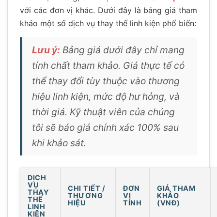
với các đơn vị khác. Dưới đây là bảng giá tham
khảo một số dịch vụ thay thế linh kiện phổ biến:
Lưu ý:
Bảng giá dưới đây chỉ mang
tính chất tham khảo. Giá thực tế có
thể thay đổi tùy thuộc vào thương
hiệu linh kiện, mức độ hư hỏng, và
thời giá. Kỹ thuật viên của chúng
tôi sẽ báo giá chính xác 100% sau
khi khảo sát.
DỊCH
VỤ
CHI TIẾT /
ĐƠN
GIÁ THAM
THAY
THƯƠNG
VỊ
KHẢO
THẾ
HIỆU
TÍNH
(VNĐ)
LINH
KIỆN