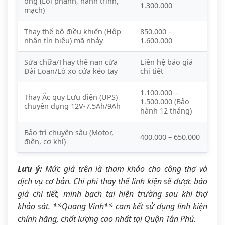
ống (Lỗi phanh, hành trình,
1.300.000
mạch)
Thay thế bộ điều khiển (Hộp
850.000 –
nhận tín hiệu) mã nhảy
1.600.000
Sửa chữa/Thay thế nan cửa
Liên hệ báo giá
Đài Loan/Lò xo cửa kéo tay
chi tiết
1.100.000 –
Thay Ắc quy Lưu điện (UPS)
1.500.000 (Bảo
chuyên dụng 12V-7.5Ah/9Ah
hành 12 tháng)
Bảo trì chuyên sâu (Motor,
400.000 – 650.000
điện, cơ khí)
Lưu ý:
Mức giá trên là tham khảo cho công thợ và
dịch vụ cơ bản. Chi phí thay thế linh kiện sẽ được báo
giá chi tiết, minh bạch tại hiện trường sau khi thợ
khảo sát. **Quang Vinh** cam kết sử dụng linh kiện
chính hãng, chất lượng cao nhất tại Quận Tân Phú.