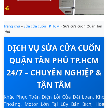
Trang chủ
»
Sửa cửa cuốn TP.HCM
» Sửa cửa cuốn Quận Tân
Phú
DỊCH VỤ SỬA CỬA CUỐN
QUẬN TÂN PHÚ TP.HCM
24/7 – CHUYÊN NGHIỆP &
TẬN TÂM
Khắc Phục Toàn Diện Lỗi Cửa Đài Loan, Khe
Thoáng, Motor Lớn Tại Lũy Bán Bích, Hòa