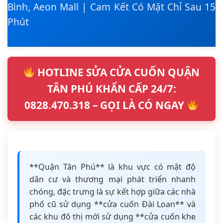
Bình, Aeon Mall | Cam Kết Có Mặt Chỉ Sau 15
Phút
HOTLINE SỬA CỬA CUỐN QUẬN
TÂN PHÚ KHẨN CẤP 24/7:
0828.470.318 – GỌI LÀ CÓ NGAY
**Quận Tân Phú** là khu vực có mật độ
dân cư và thương mại phát triển nhanh
chóng, đặc trưng là sự kết hợp giữa các nhà
phố cũ sử dụng **cửa cuốn Đài Loan** và
các khu đô thị mới sử dụng **cửa cuốn khe