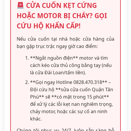
CỬA CUỐN KẸT CỨNG
HOẶC MOTOR BỊ CHÁY? GỌI
CỨU HỘ KHẨN CẤP!
Nếu cửa cuốn tại nhà hoặc cửa hàng của
bạn gặp trục trặc ngay giờ cao điểm:
**Ngắt nguồn điện** motor và tìm
cách kéo cửa thủ công bằng tay (nếu
là cửa Đài Loan/tấm liền).
**Gọi ngay Hotline 0828.470.318** –
Đội cứu hộ **sửa cửa cuốn Quận Tân
Phú** sẽ **có mặt trong 15 phút**
để xử lý các lỗi kẹt nan nghiêm trọng,
cháy motor, hoặc các sự cố an ninh
khác.
Chúng tôi phục vụ 24/7, luôn sẵn sàng hỗ