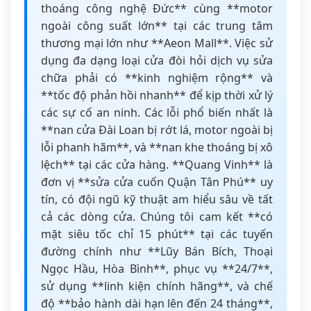
thoáng công nghệ Đức** cùng **motor
ngoài công suất lớn** tại các trung tâm
thương mại lớn như **Aeon Mall**. Việc sử
dụng đa dạng loại cửa đòi hỏi dịch vụ sửa
chữa phải có **kinh nghiệm rộng** và
**tốc độ phản hồi nhanh** để kịp thời xử lý
các sự cố an ninh. Các lỗi phổ biến nhất là
**nan cửa Đài Loan bị rớt lá, motor ngoài bị
lỗi phanh hãm**, và **nan khe thoáng bị xô
lệch** tại các cửa hàng. **Quang Vinh** là
đơn vị **sửa cửa cuốn Quận Tân Phú** uy
tín, có đội ngũ kỹ thuật am hiểu sâu về tất
cả các dòng cửa. Chúng tôi cam kết **có
mặt siêu tốc chỉ 15 phút** tại các tuyến
đường chính như **Lũy Bán Bích, Thoại
Ngọc Hầu, Hòa Bình**, phục vụ **24/7**,
sử dụng **linh kiện chính hãng**, và chế
độ **bảo hành dài hạn lên đến 24 tháng**,