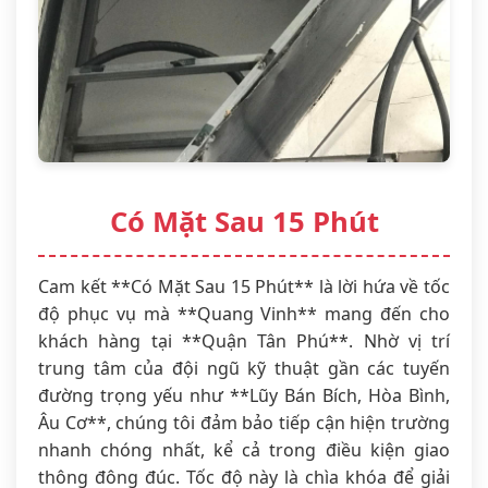
Có Mặt Sau 15 Phút
Cam kết **Có Mặt Sau 15 Phút** là lời hứa về tốc
độ phục vụ mà **Quang Vinh** mang đến cho
khách hàng tại **Quận Tân Phú**. Nhờ vị trí
trung tâm của đội ngũ kỹ thuật gần các tuyến
đường trọng yếu như **Lũy Bán Bích, Hòa Bình,
Âu Cơ**, chúng tôi đảm bảo tiếp cận hiện trường
nhanh chóng nhất, kể cả trong điều kiện giao
thông đông đúc. Tốc độ này là chìa khóa để giải