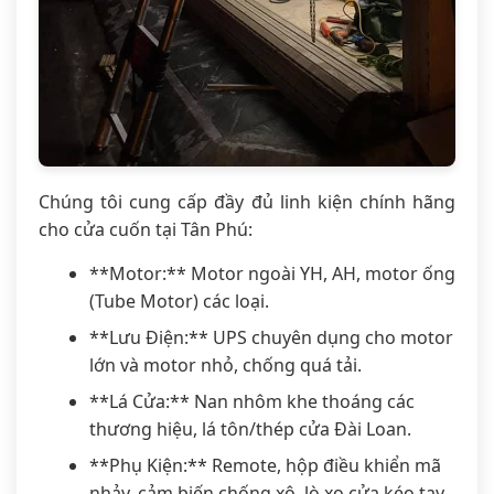
Chúng tôi cung cấp đầy đủ linh kiện chính hãng
cho cửa cuốn tại Tân Phú:
**Motor:** Motor ngoài YH, AH, motor ống
(Tube Motor) các loại.
**Lưu Điện:** UPS chuyên dụng cho motor
lớn và motor nhỏ, chống quá tải.
**Lá Cửa:** Nan nhôm khe thoáng các
thương hiệu, lá tôn/thép cửa Đài Loan.
**Phụ Kiện:** Remote, hộp điều khiển mã
nhảy, cảm biến chống xô, lò xo cửa kéo tay.