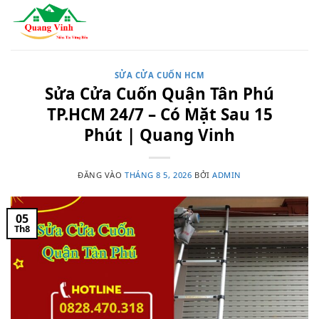
Bỏ
qua
nội
dung
SỬA CỬA CUỐN HCM
Sửa Cửa Cuốn Quận Tân Phú
TP.HCM 24/7 – Có Mặt Sau 15
Phút | Quang Vinh
ĐĂNG VÀO
THÁNG 8 5, 2026
BỞI
ADMIN
05
Th8