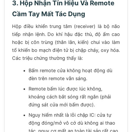
3. Hộp Nhận Tín Hiệu Và Remote
Cầm Tay Mất Tác Dụng
Hộp điều khiển trung tâm (receiver) là bộ não
tiếp nhận lệnh. Do khí hậu đặc thù, độ ẩm cao
hoặc bị côn trùng (thằn lằn, kiến) chui vào làm
tổ khiến bo mạch điện tử bị chập cháy, oxy hóa.
Các triệu chứng thường thấy là:
Bấm remote cửa không hoạt động dù
đèn trên remote vẫn sáng.
Remote bấm lúc được lúc không,
khoảng cách bắt sóng rất ngắn (phải
đứng sát cửa mới bấm được).
Nguy hiểm nhất là lỗi chập IC: cửa tự
động đóng/mở vô cớ dù không ai thao
tác, nguy cơ mất an toàn tài sản rất cao.