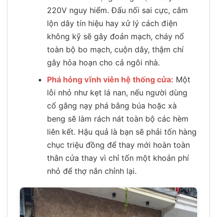
220V nguy hiểm. Đấu nối sai cực, cắm
lộn dây tín hiệu hay xử lý cách điện
không kỹ sẽ gây đoản mạch, cháy nổ
toàn bộ bo mạch, cuộn dây, thậm chí
gây hỏa hoạn cho cả ngôi nhà.
Phá hỏng vĩnh viễn hệ thống cửa:
Một
lỗi nhỏ như kẹt lá nan, nếu người dùng
cố gắng nạy phá bằng búa hoặc xà
beng sẽ làm rách nát toàn bộ các hèm
liên kết. Hậu quả là bạn sẽ phải tốn hàng
chục triệu đồng để thay mới hoàn toàn
thân cửa thay vì chỉ tốn một khoản phí
nhỏ để thợ nắn chỉnh lại.