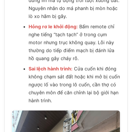
đứng im mà tự động trôi tuột xuống đất.
Nguyên nhân do má phanh bị mòn hoặc
lò xo hãm bị gãy.
Hỏng rơ le khởi động:
Bấm remote chỉ
nghe tiếng “tạch tạch” ở trong cụm
motor nhưng trục không quay. Lỗi này
thường do tiếp điểm mạch bị đánh lửa
hồ quang gây cháy rỗ.
Sai lệch hành trình:
Cửa cuốn khi đóng
không chạm sát đất hoặc khi mở bị cuốn
ngược lố vào trong lô cuốn, cần thợ có
chuyên môn để căn chỉnh lại bộ giới hạn
hành trình.