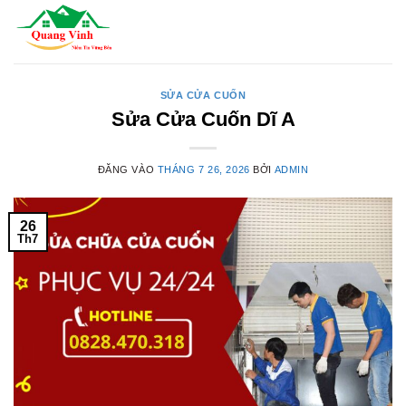
Bỏ
qua
nội
dung
SỬA CỬA CUỐN
Sửa Cửa Cuốn Dĩ A
ĐĂNG VÀO
THÁNG 7 26, 2026
BỞI
ADMIN
26
Th7