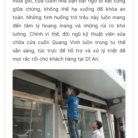
mưa gió, cửa cuốn nhà bạn bất ngờ bị kẹt cứng
giữa chừng, không thể hạ xuống để khóa an
toàn. Những tình huống trớ trêu này luôn mang
đến tâm lý hoang mang và những rủi ro khó
lường. Chính vì thế, đội ngũ kỹ thuật viên sửa
chữa cửa cuốn Quang Vinh luôn trong tư thế
sẵn sàng, túc trực để hỗ trợ và xử lý triệt để
mọi rắc rối cho khách hàng tại Dĩ An.