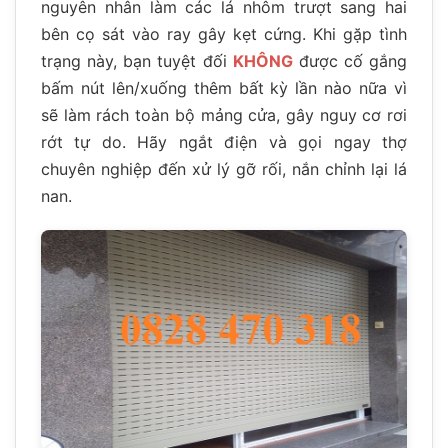
nguyên nhân làm các lá nhôm trượt sang hai
bên cọ sát vào ray gây kẹt cứng. Khi gặp tình
trạng này, bạn tuyệt đối
KHÔNG
được cố gắng
bấm nút lên/xuống thêm bất kỳ lần nào nữa vì
sẽ làm rách toàn bộ mảng cửa, gây nguy cơ rơi
rớt tự do. Hãy ngắt điện và gọi ngay thợ
chuyên nghiệp đến xử lý gỡ rối, nắn chỉnh lại lá
nan.