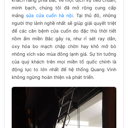
khách hàng phía Bắc về một dịch vụ tiêu chuẩn,
minh bạch, chúng tôi đã mở rộng cung cấp
mảng
sửa cửa cuốn hà nội
. Tại thủ đô, những
người thợ lành nghề nhất sẽ giúp giải quyết triệt
để các căn bệnh cửa cuốn do đặc thù thời tiết
nồm ẩm miền Bắc gây ra, như rỉ sét ray dẫn,
oxy hóa bo mạch chập chờn hay khô mỡ bò
nhông xích vào mùa đông lạnh giá. Sự tin tưởng
của quý khách trên mọi miền tổ quốc chính là
động lực to lớn nhất để hệ thống Quang Vinh
không ngừng hoàn thiện và phát triển.