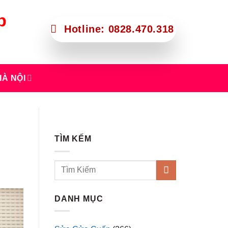
p
Hotline: 0828.470.318
À NỘI
TÌM KẾM
DANH MỤC