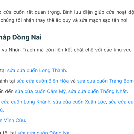
o cửa cuốn rất quan trọng. Bình lưu điện giúp cửa hoạt đ
, chúng tôi nhận thay thế ắc quy và sửa mạch sạc tận nơi.
hắp Đồng Nai
vụ Nhơn Trạch mà còn liên kết chặt chẽ với các khu vực 
 tại
sửa cửa cuốn Long Thành
.
ánh tại
sửa cửa cuốn Biên Hòa
và
sửa cửa cuốn Trảng Bom
yển đến
sửa cửa cuốn Cẩm Mỹ
,
sửa cửa cuốn Thống Nhất
.
 cửa cuốn Long Khánh
,
sửa cửa cuốn Xuân Lộc
,
sửa cửa cu
hú
.
n Vĩnh Cửu
.
 tôi tại
sửa cửa cuốn Đồng Nai
.