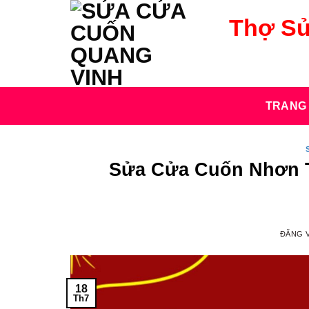
Bỏ
Thợ Sử
qua
nội
dung
TRANG
Sửa Cửa Cuốn Nhơn T
ĐĂNG 
18
Th7