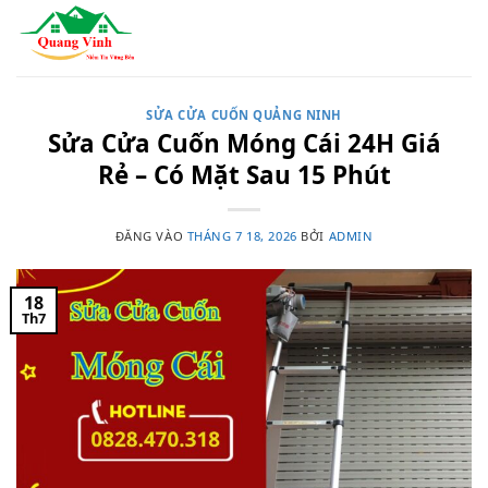
Bỏ
qua
nội
dung
SỬA CỬA CUỐN QUẢNG NINH
Sửa Cửa Cuốn Móng Cái 24H Giá
Rẻ – Có Mặt Sau 15 Phút
ĐĂNG VÀO
THÁNG 7 18, 2026
BỞI
ADMIN
18
Th7