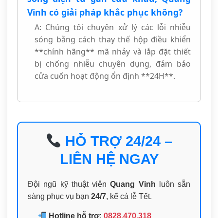
Vinh có giải pháp khắc phục không?
A: Chúng tôi chuyên xử lý các lỗi nhiễu
sóng bằng cách thay thế hộp điều khiển
**chính hãng** mã nhảy và lắp đặt thiết
bị chống nhiễu chuyên dụng, đảm bảo
cửa cuốn hoạt động ổn định **24H**.
HỖ TRỢ 24/24 –
LIÊN HỆ NGAY
Đội ngũ kỹ thuật viên
Quang Vinh
luôn sẵn
sàng phục vụ bạn
24/7
, kể cả lễ Tết.
Hotline hỗ trợ:
0828.470.318