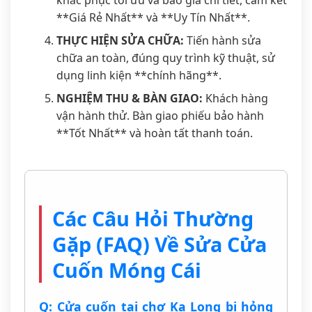
khắc phục tối ưu và báo giá chi tiết, cam kết
**Giá Rẻ Nhất** và **Uy Tín Nhất**.
THỰC HIỆN SỬA CHỮA:
Tiến hành sửa
chữa an toàn, đúng quy trình kỹ thuật, sử
dụng linh kiện **chính hãng**.
NGHIỆM THU & BÀN GIAO:
Khách hàng
vận hành thử. Bàn giao phiếu bảo hành
**Tốt Nhất** và hoàn tất thanh toán.
Các Câu Hỏi Thường
Gặp (FAQ) Về Sửa Cửa
Cuốn Móng Cái
Q: Cửa cuốn tại chợ Ka Long bị hỏng