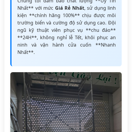
Chúng tôi đảm bảo chất lượng **Uy Tín
Nhất** với mức
Giá Rẻ Nhất
, sử dụng linh
kiện **chính hãng 100%** chịu được môi
trường biển và cường độ sử dụng cao. Đội
ngũ kỹ thuật viên phục vụ **chu đáo**
**24H**, không nghỉ lễ Tết, khôi phục an
ninh và vận hành cửa cuốn **Nhanh
Nhất**.