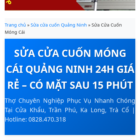
Trang chủ
»
Sửa cửa cuốn Quảng Ninh
» Sửa Cửa Cuốn
Móng Cái
SỬA CỬA CUỐN MÓNG
CÁI QUẢNG NINH 24H GIÁ
RẺ – CÓ MẶT SAU 15 PHÚT
Thợ Chuyên Nghiệp Phục Vụ Nhanh Chóng
Tại Cửa Khẩu, Trần Phú, Ka Long, Trà Cổ |
Hotline: 0828.470.318