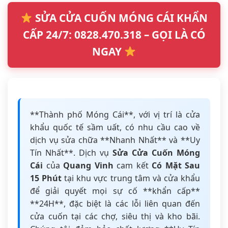
SỬA CỬA CUỐN MÓNG CÁI KHẨN
CẤP 24/7: 0828.470.318 – GỌI LÀ CÓ
NGAY
**Thành phố Móng Cái**, với vị trí là cửa
khẩu quốc tế sầm uất, có nhu cầu cao về
dịch vụ sửa chữa **Nhanh Nhất** và **Uy
Tín Nhất**. Dịch vụ
Sửa Cửa Cuốn Móng
Cái
của
Quang Vinh
cam kết
Có Mặt Sau
15 Phút
tại khu vực trung tâm và cửa khẩu
để giải quyết mọi sự cố **khẩn cấp**
**24H**, đặc biệt là các lỗi liên quan đến
cửa cuốn tại các chợ, siêu thị và kho bãi.