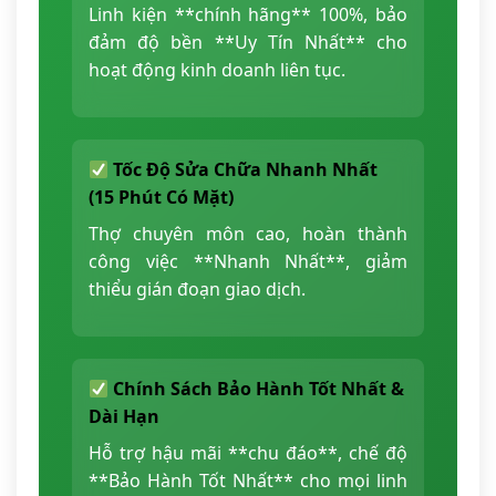
Linh kiện **chính hãng** 100%, bảo
đảm độ bền **Uy Tín Nhất** cho
hoạt động kinh doanh liên tục.
Tốc Độ Sửa Chữa Nhanh Nhất
(15 Phút Có Mặt)
Thợ chuyên môn cao, hoàn thành
công việc **Nhanh Nhất**, giảm
thiểu gián đoạn giao dịch.
Chính Sách Bảo Hành Tốt Nhất &
Dài Hạn
Hỗ trợ hậu mãi **chu đáo**, chế độ
**Bảo Hành Tốt Nhất** cho mọi linh