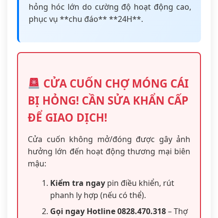
hỏng hóc lớn do cường độ hoạt động cao,
phục vụ **chu đáo** **24H**.
CỬA CUỐN CHỢ MÓNG CÁI
BỊ HỎNG! CẦN SỬA KHẨN CẤP
ĐỂ GIAO DỊCH!
Cửa cuốn không mở/đóng được gây ảnh
hưởng lớn đến hoạt động thương mại biên
mậu:
Kiểm tra ngay
pin điều khiển, rút
phanh ly hợp (nếu có thể).
Gọi ngay Hotline 0828.470.318
– Thợ