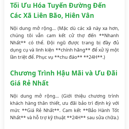
Tối Ưu Hóa Tuyến Đường Đến
Các Xã Liên Bão, Hiên Vân
Nội dung mở rộng… (Mặc dù các xã này xa hơn,
chúng tôi vẫn cam kết cử thợ đến **Nhanh
Nhất** có thể. Đội ngũ được trang bị đầy đủ
dụng cụ và linh kiện **chính hãng** để xử lý một
lần triệt để. Phục vụ **chu đáo** **24H**.)
Chương Trình Hậu Mãi và Ưu Đãi
Giá Rẻ Nhất
Nội dung mở rộng… (Giới thiệu chương trình
khách hàng thân thiết, ưu đãi bảo trì định kỳ với
mức **Giá Rẻ Nhất**. Cam kết **Bảo Hành Tốt
Nhất** và hỗ trợ kỹ thuật **24H** sau sửa chữa.)