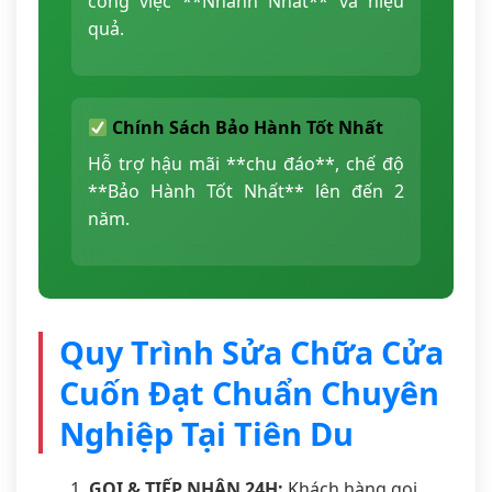
công việc **Nhanh Nhất** và hiệu
quả.
Chính Sách Bảo Hành Tốt Nhất
Hỗ trợ hậu mãi **chu đáo**, chế độ
**Bảo Hành Tốt Nhất** lên đến 2
năm.
Quy Trình Sửa Chữa Cửa
Cuốn Đạt Chuẩn Chuyên
Nghiệp Tại Tiên Du
GỌI & TIẾP NHẬN 24H:
Khách hàng gọi