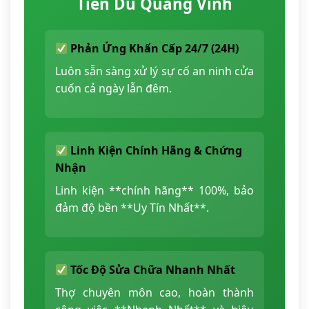
Tiên Du Quang Vinh
Phản Ứng Khẩn Cấp 24/7 (24H)
Luôn sẵn sàng xử lý sự cố an ninh cửa
cuốn cả ngày lẫn đêm.
Linh Kiện Chính Hãng & Chứng
Nhận
Linh kiện **chính hãng** 100%, bảo
đảm độ bền **Uy Tín Nhất**.
Tốc Độ Sửa Chữa Nhanh Nhất
Thợ chuyên môn cao, hoàn thành