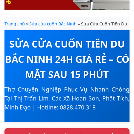
Trang chủ
»
Sửa cửa cuốn Bắc Ninh
» Sửa Cửa Cuốn Tiên Du
SỬA CỬA CUỐN TIÊN DU
BẮC NINH 24H GIÁ RẺ – CÓ
MẶT SAU 15 PHÚT
Thợ Chuyên Nghiệp Phục Vụ Nhanh Chóng
Tại Thị Trấn Lim, Các Xã Hoàn Sơn, Phật Tích,
Minh Đạo | Hotline: 0828.470.318