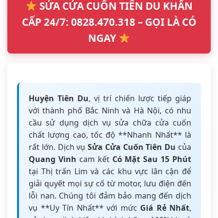
SỬA CỬA CUỐN TIÊN DU KHẨN
CẤP 24/7: 0828.470.318 – GỌI LÀ CÓ
NGAY
Huyện Tiên Du
, vị trí chiến lược tiếp giáp
với thành phố Bắc Ninh và Hà Nội, có nhu
cầu sử dụng dịch vụ sửa chữa cửa cuốn
chất lượng cao, tốc độ **Nhanh Nhất** là
rất lớn. Dịch vụ
Sửa Cửa Cuốn Tiên Du
của
Quang Vinh
cam kết
Có Mặt Sau 15 Phút
tại Thị trấn Lim và các khu vực lân cận để
giải quyết mọi sự cố từ motor, lưu điện đến
lỗi nan. Chúng tôi đảm bảo mang đến dịch
vụ **Uy Tín Nhất** với mức
Giá Rẻ Nhất
,