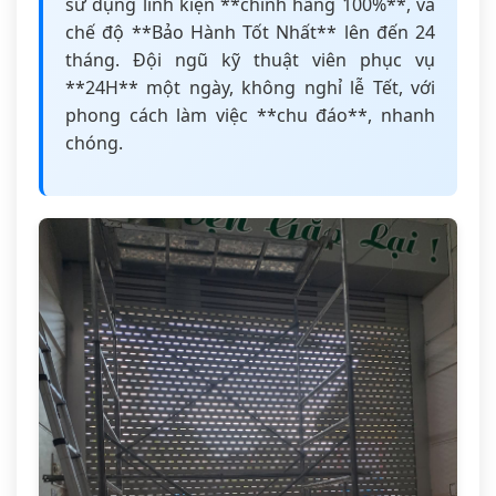
sử dụng linh kiện **chính hãng 100%**, và
chế độ **Bảo Hành Tốt Nhất** lên đến 24
tháng. Đội ngũ kỹ thuật viên phục vụ
**24H** một ngày, không nghỉ lễ Tết, với
phong cách làm việc **chu đáo**, nhanh
chóng.