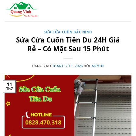
Bỏ
qua
nội
dung
SỬA CỬA CUỐN BẮC NINH
Sửa Cửa Cuốn Tiên Du 24H Giá
Rẻ – Có Mặt Sau 15 Phút
ĐĂNG VÀO
THÁNG 7 11, 2026
BỞI
ADMIN
11
Th7