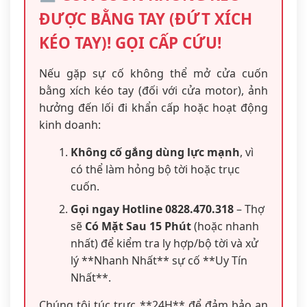
ĐƯỢC BẰNG TAY (ĐỨT XÍCH
KÉO TAY)! GỌI CẤP CỨU!
Nếu gặp sự cố không thể mở cửa cuốn
bằng xích kéo tay (đối với cửa motor), ảnh
hưởng đến lối đi khẩn cấp hoặc hoạt động
kinh doanh:
Không cố gắng dùng lực mạnh
, vì
có thể làm hỏng bộ tời hoặc trục
cuốn.
Gọi ngay Hotline 0828.470.318
– Thợ
sẽ
Có Mặt Sau 15 Phút
(hoặc nhanh
nhất) để kiểm tra ly hợp/bộ tời và xử
lý **Nhanh Nhất** sự cố **Uy Tín
Nhất**.
Chúng tôi túc trực **24H** để đảm bảo an