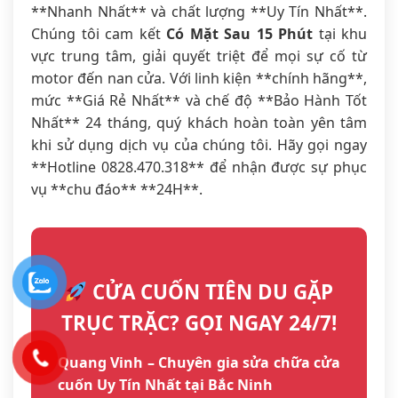
**Nhanh Nhất** và chất lượng **Uy Tín Nhất**.
Chúng tôi cam kết
Có Mặt Sau 15 Phút
tại khu
vực trung tâm, giải quyết triệt để mọi sự cố từ
motor đến nan cửa. Với linh kiện **chính hãng**,
mức **Giá Rẻ Nhất** và chế độ **Bảo Hành Tốt
Nhất** 24 tháng, quý khách hoàn toàn yên tâm
khi sử dụng dịch vụ của chúng tôi. Hãy gọi ngay
**Hotline 0828.470.318** để nhận được sự phục
vụ **chu đáo** **24H**.
CỬA CUỐN TIÊN DU GẶP
TRỤC TRẶC? GỌI NGAY 24/7!
Quang Vinh – Chuyên gia sửa chữa cửa
cuốn Uy Tín Nhất tại Bắc Ninh