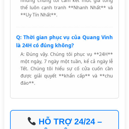
nhưng chúng tôi cam kết mức giá tổng
thể luôn cạnh tranh **Nhanh Nhất** và
**Uy Tín Nhất**.
Q: Thời gian phục vụ của Quang Vinh
là 24H có đúng không?
A: Đúng vậy. Chúng tôi phục vụ **24H**
một ngày, 7 ngày một tuần, kể cả ngày lễ
Tết. Chúng tôi hiểu sự cố cửa cuốn cần
được giải quyết **khẩn cấp** và **chu
đáo**.
HỖ TRỢ 24/24 –