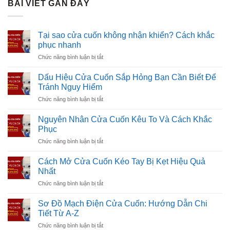
BÀI VIẾT GẦN ĐÂY
Tại sao cửa cuốn không nhận khiển? Cách khắc
phục nhanh
ở
Chức năng bình luận bị tắt
Tại
sao
Dấu Hiệu Cửa Cuốn Sắp Hỏng Bạn Cần Biết Để
cửa
Tránh Nguy Hiểm
cuốn
ở
Chức năng bình luận bị tắt
không
Dấu
nhận
Hiệu
khiển?
Nguyên Nhân Cửa Cuốn Kêu To Và Cách Khắc
Cửa
Cách
Phục
Cuốn
khắc
ở
Chức năng bình luận bị tắt
Sắp
phục
Nguyên
Hỏng
nhanh
Nhân
Bạn
Cách Mở Cửa Cuốn Kéo Tay Bị Kẹt Hiệu Quả
Cửa
Cần
Nhất
Cuốn
Biết
ở
Chức năng bình luận bị tắt
Kêu
Để
Cách
To
Tránh
Mở
Và
Sơ Đồ Mạch Điện Cửa Cuốn: Hướng Dẫn Chi
Nguy
Cửa
Cách
Tiết Từ A-Z
Hiểm
Cuốn
Khắc
ở
Chức năng bình luận bị tắt
Kéo
Phục