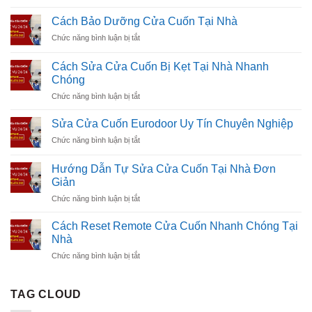
Sơ
Tay
Đồ
Bị
Cách Bảo Dưỡng Cửa Cuốn Tại Nhà
Mạch
Kẹt
ở
Chức năng bình luận bị tắt
Điện
Hiệu
Cách
Cửa
Quả
Bảo
Cuốn:
Cách Sửa Cửa Cuốn Bị Kẹt Tại Nhà Nhanh
Nhất
Dưỡng
Hướng
Chóng
Cửa
Dẫn
ở
Chức năng bình luận bị tắt
Cuốn
Chi
Cách
Tại
Tiết
Sửa
Nhà
Sửa Cửa Cuốn Eurodoor Uy Tín Chuyên Nghiệp
Từ
Cửa
A-
ở
Chức năng bình luận bị tắt
Cuốn
Z
Sửa
Bị
Cửa
Kẹt
Hướng Dẫn Tự Sửa Cửa Cuốn Tại Nhà Đơn
Cuốn
Tại
Giản
Eurodoor
Nhà
ở
Chức năng bình luận bị tắt
Uy
Nhanh
Hướng
Tín
Chóng
Dẫn
Chuyên
Cách Reset Remote Cửa Cuốn Nhanh Chóng Tại
Tự
Nghiệp
Nhà
Sửa
ở
Chức năng bình luận bị tắt
Cửa
Cách
Cuốn
Reset
Tại
Remote
TAG CLOUD
Nhà
Cửa
Đơn