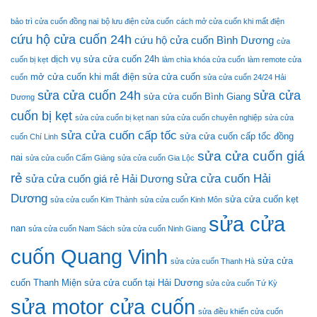
Cuốn
Giản
Nhanh
bảo trì cửa cuốn đồng nai
bộ lưu điện cửa cuốn
cách mở cửa cuốn khi mất điện
Chóng
cứu hộ cửa cuốn 24h
Tại
cứu hộ cửa cuốn Bình Dương
cửa
Nhà
dịch vụ sửa cửa cuốn 24h
cuốn bị kẹt
làm chìa khóa cửa cuốn
làm remote cửa
mở cửa cuốn khi mất điện
sửa cửa cuốn
cuốn
sửa cửa cuốn 24/24 Hải
sửa cửa cuốn 24h
sửa cửa
sửa cửa cuốn Bình Giang
Dương
cuốn bị kẹt
sửa cửa cuốn bị kẹt nan
sửa cửa cuốn chuyên nghiệp
sửa cửa
sửa cửa cuốn cấp tốc
sửa cửa cuốn cấp tốc đồng
cuốn Chí Linh
sửa cửa cuốn giá
nai
sửa cửa cuốn Cẩm Giàng
sửa cửa cuốn Gia Lộc
rẻ
sửa cửa cuốn Hải
sửa cửa cuốn giá rẻ Hải Dương
Dương
sửa cửa cuốn kẹt
sửa cửa cuốn Kim Thành
sửa cửa cuốn Kinh Môn
sửa cửa
nan
sửa cửa cuốn Nam Sách
sửa cửa cuốn Ninh Giang
cuốn Quang Vinh
sửa cửa
sửa cửa cuốn Thanh Hà
cuốn Thanh Miện
sửa cửa cuốn tại Hải Dương
sửa cửa cuốn Tứ Kỳ
sửa motor cửa cuốn
sửa điều khiển cửa cuốn