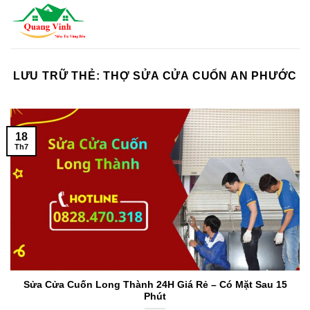
Bỏ
qua
nội
dung
LƯU TRỮ THẺ:
THỢ SỬA CỬA CUỐN AN PHƯỚC
18
Th7
Sửa Cửa Cuốn Long Thành 24H Giá Rẻ – Có Mặt Sau 15
Phút