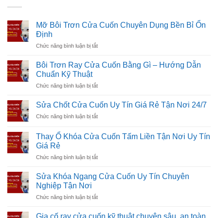
Mỡ Bôi Trơn Cửa Cuốn Chuyên Dụng Bền Bỉ Ổn
Định
ở
Chức năng bình luận bị tắt
Mỡ
Bôi
Bôi Trơn Ray Cửa Cuốn Bằng Gì – Hướng Dẫn
Trơn
Chuẩn Kỹ Thuật
Cửa
ở
Chức năng bình luận bị tắt
Cuốn
Bôi
Chuyên
Trơn
Dụng
Sửa Chốt Cửa Cuốn Uy Tín Giá Rẻ Tận Nơi 24/7
Ray
Bền
ở
Chức năng bình luận bị tắt
Cửa
Bỉ
Sửa
Cuốn
Ổn
Chốt
Bằng
Thay Ổ Khóa Cửa Cuốn Tấm Liền Tận Nơi Uy Tín
Định
Cửa
Gì
Giá Rẻ
Cuốn
–
ở
Chức năng bình luận bị tắt
Uy
Hướng
Thay
Tín
Dẫn
Ổ
Giá
Sửa Khóa Ngang Cửa Cuốn Uy Tín Chuyên
Chuẩn
Khóa
Rẻ
Nghiệp Tận Nơi
Kỹ
Cửa
Tận
Thuật
ở
Chức năng bình luận bị tắt
Cuốn
Nơi
Sửa
Tấm
24/7
Khóa
Liền
Gia cố ray cửa cuốn kỹ thuật chuyên sâu, an toàn