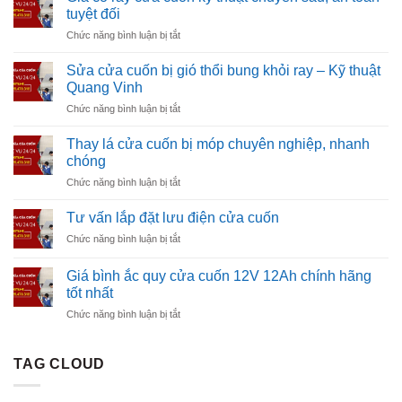
Ngang
Tận
tuyệt đối
Cửa
Nơi
ở
Chức năng bình luận bị tắt
Cuốn
Uy
Gia
Uy
Tín
cố
Tín
Sửa cửa cuốn bị gió thổi bung khỏi ray – Kỹ thuật
Giá
ray
Chuyên
Quang Vinh
Rẻ
cửa
Nghiệp
ở
Chức năng bình luận bị tắt
cuốn
Tận
Sửa
kỹ
Nơi
cửa
thuật
Thay lá cửa cuốn bị móp chuyên nghiệp, nhanh
cuốn
chuyên
chóng
bị
sâu,
ở
Chức năng bình luận bị tắt
gió
an
Thay
thổi
toàn
lá
bung
Tư vấn lắp đặt lưu điện cửa cuốn
tuyệt
cửa
khỏi
đối
ở
Chức năng bình luận bị tắt
cuốn
ray
Tư
bị
–
vấn
móp
Giá bình ắc quy cửa cuốn 12V 12Ah chính hãng
Kỹ
lắp
chuyên
tốt nhất
thuật
đặt
nghiệp,
Quang
ở
Chức năng bình luận bị tắt
lưu
nhanh
Vinh
Giá
điện
chóng
bình
cửa
ắc
cuốn
TAG CLOUD
quy
cửa