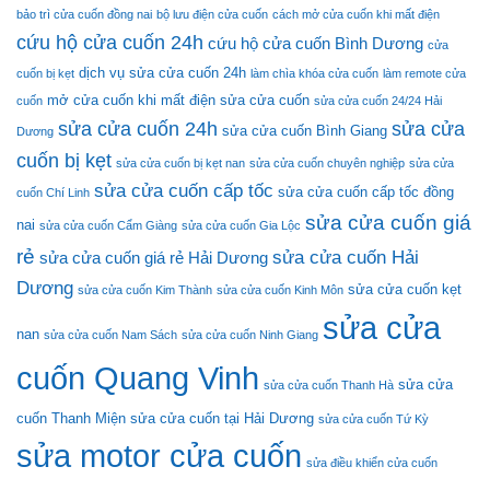
cuốn
bảo trì cửa cuốn đồng nai
bộ lưu điện cửa cuốn
cách mở cửa cuốn khi mất điện
12V
cứu hộ cửa cuốn 24h
12Ah
cứu hộ cửa cuốn Bình Dương
cửa
chính
dịch vụ sửa cửa cuốn 24h
cuốn bị kẹt
làm chìa khóa cửa cuốn
làm remote cửa
hãng
tốt
mở cửa cuốn khi mất điện
sửa cửa cuốn
cuốn
sửa cửa cuốn 24/24 Hải
nhất
sửa cửa cuốn 24h
sửa cửa
sửa cửa cuốn Bình Giang
Dương
cuốn bị kẹt
sửa cửa cuốn bị kẹt nan
sửa cửa cuốn chuyên nghiệp
sửa cửa
sửa cửa cuốn cấp tốc
sửa cửa cuốn cấp tốc đồng
cuốn Chí Linh
sửa cửa cuốn giá
nai
sửa cửa cuốn Cẩm Giàng
sửa cửa cuốn Gia Lộc
rẻ
sửa cửa cuốn Hải
sửa cửa cuốn giá rẻ Hải Dương
Dương
sửa cửa cuốn kẹt
sửa cửa cuốn Kim Thành
sửa cửa cuốn Kinh Môn
sửa cửa
nan
sửa cửa cuốn Nam Sách
sửa cửa cuốn Ninh Giang
cuốn Quang Vinh
sửa cửa
sửa cửa cuốn Thanh Hà
cuốn Thanh Miện
sửa cửa cuốn tại Hải Dương
sửa cửa cuốn Tứ Kỳ
sửa motor cửa cuốn
sửa điều khiển cửa cuốn