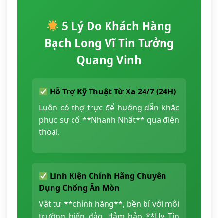
5 Lý Do Khách Hàng
Bạch Long Vĩ Tin Tưởng
Quang Vinh
Hỗ Trợ Kỹ Thuật Từ Xa 24/7 (24H)
Luôn có thợ trực để hướng dẫn khắc
phục sự cố **Nhanh Nhất** qua điện
thoại.
Linh Kiện Chính Hãng Chuyên
Dụng Chống Ăn Mòn
Vật tư **chính hãng**, bền bỉ với môi
trường biển đảo, đảm bảo **Uy Tín