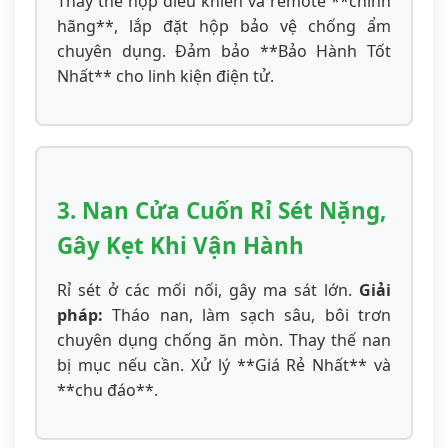
Thay thế hộp điều khiển và remote **chính
hãng**, lắp đặt hộp bảo vệ chống ẩm
chuyên dụng. Đảm bảo **Bảo Hành Tốt
Nhất** cho linh kiện điện tử.
3. Nan Cửa Cuốn Rỉ Sét Nặng,
Gây Kẹt Khi Vận Hành
Rỉ sét ở các mối nối, gây ma sát lớn.
Giải
pháp:
Tháo nan, làm sạch sâu, bôi trơn
chuyên dụng chống ăn mòn. Thay thế nan
bị mục nếu cần. Xử lý **Giá Rẻ Nhất** và
**chu đáo**.