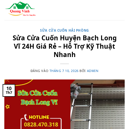
Bỏ
qua
nội
dung
SỬA CỬA CUỐN HẢI PHÒNG
Sửa Cửa Cuốn Huyện Bạch Long
Vĩ 24H Giá Rẻ – Hỗ Trợ Kỹ Thuật
Nhanh
ĐĂNG VÀO
THÁNG 7 10, 2026
BỞI
ADMIN
10
Th7