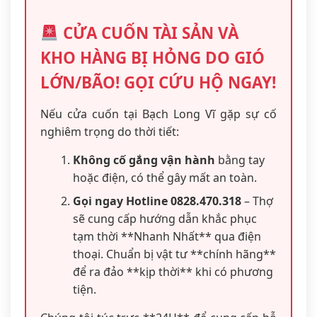
CỬA CUỐN TÀI SẢN VÀ
KHO HÀNG BỊ HỎNG DO GIÓ
LỚN/BÃO! GỌI CỨU HỘ NGAY!
Nếu cửa cuốn tại Bạch Long Vĩ gặp sự cố
nghiêm trọng do thời tiết:
Không cố gắng vận hành
bằng tay
hoặc điện, có thể gây mất an toàn.
Gọi ngay Hotline 0828.470.318
– Thợ
sẽ cung cấp hướng dẫn khắc phục
tạm thời **Nhanh Nhất** qua điện
thoại. Chuẩn bị vật tư **chính hãng**
để ra đảo **kịp thời** khi có phương
tiện.