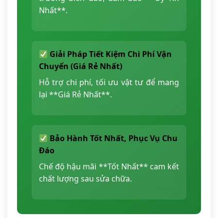
Nhất**.
Giải Pháp Tiết Kiệm Chi Phí Vận
Chuyển (Giá Rẻ Nhất)
Hỗ trợ chi phí, tối ưu vật tư để mang
lại **Giá Rẻ Nhất**.
Bảo Hành Tốt Nhất, Phục Vụ Chu
Đáo
Chế độ hậu mãi **Tốt Nhất** cam kết
chất lượng sau sửa chữa.