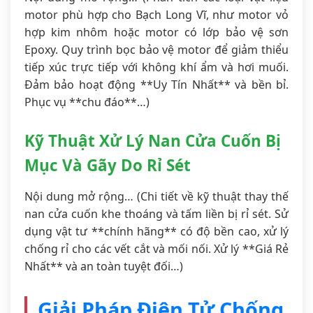
motor phù hợp cho Bạch Long Vĩ, như motor vỏ
hợp kim nhôm hoặc motor có lớp bảo vệ sơn
Epoxy. Quy trình bọc bảo vệ motor để giảm thiểu
tiếp xúc trực tiếp với không khí ẩm và hơi muối.
Đảm bảo hoạt động **Uy Tín Nhất** và bền bỉ.
Phục vụ **chu đáo**…)
Kỹ Thuật Xử Lý Nan Cửa Cuốn Bị
Mục Và Gãy Do Rỉ Sét
Nội dung mở rộng… (Chi tiết về kỹ thuật thay thế
nan cửa cuốn khe thoáng và tấm liền bị rỉ sét. Sử
dụng vật tư **chính hãng** có độ bền cao, xử lý
chống rỉ cho các vết cắt và mối nối. Xử lý **Giá Rẻ
Nhất** và an toàn tuyệt đối…)
Giải Pháp Điện Tử Chống