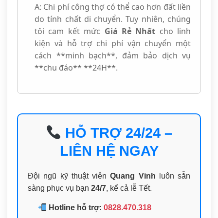
A: Chi phí công thợ có thể cao hơn đất liền
do tính chất di chuyển. Tuy nhiên, chúng
tôi cam kết mức
Giá Rẻ Nhất
cho linh
kiện và hỗ trợ chi phí vận chuyển một
cách **minh bạch**, đảm bảo dịch vụ
**chu đáo** **24H**.
HỖ TRỢ 24/24 –
LIÊN HỆ NGAY
Đội ngũ kỹ thuật viên
Quang Vinh
luôn sẵn
sàng phục vụ bạn
24/7
, kể cả lễ Tết.
Hotline hỗ trợ:
0828.470.318