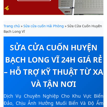
Trang chủ
»
Sửa cửa cuốn Hải Phòng
» Sửa Cửa Cuốn Huyện
Bạch Long Vĩ
SỬA CỬA CUỐN HUYỆN
BẠCH LONG VĨ 24H GIÁ RẺ
– HỖ TRỢ KỸ THUẬT TỪ XA
VÀ TẬN NƠI
Dịch Vụ Chuyên Nghiệp Cho Khu Vực Biển
Đảo, Chịu Ảnh Hưởng Muối Biển Và Độ Ẩm