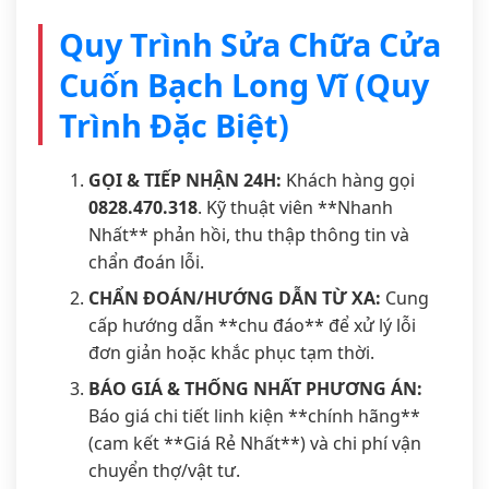
Quy Trình Sửa Chữa Cửa
Cuốn Bạch Long Vĩ (Quy
Trình Đặc Biệt)
GỌI & TIẾP NHẬN 24H:
Khách hàng gọi
0828.470.318
. Kỹ thuật viên **Nhanh
Nhất** phản hồi, thu thập thông tin và
chẩn đoán lỗi.
CHẨN ĐOÁN/HƯỚNG DẪN TỪ XA:
Cung
cấp hướng dẫn **chu đáo** để xử lý lỗi
đơn giản hoặc khắc phục tạm thời.
BÁO GIÁ & THỐNG NHẤT PHƯƠNG ÁN:
Báo giá chi tiết linh kiện **chính hãng**
(cam kết **Giá Rẻ Nhất**) và chi phí vận
chuyển thợ/vật tư.