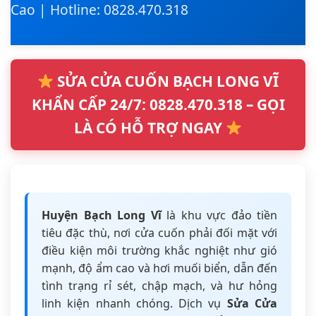
Cao | Hotline: 0828.470.318
SỬA CỬA CUỐN BẠCH LONG VĨ
KHẨN CẤP 24/7: 0828.470.318 – GỌI
LÀ CÓ HỖ TRỢ NGAY
Huyện Bạch Long Vĩ
là khu vực đảo tiền
tiêu đặc thù, nơi cửa cuốn phải đối mặt với
điều kiện môi trường khắc nghiệt như gió
mạnh, độ ẩm cao và hơi muối biển, dẫn đến
tình trạng rỉ sét, chập mạch, và hư hỏng
linh kiện nhanh chóng. Dịch vụ
Sửa Cửa