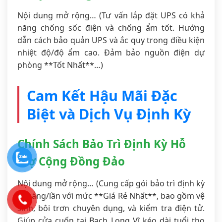
Nội dung mở rộng… (Tư vấn lắp đặt UPS có khả
năng chống sốc điện và chống ẩm tốt. Hướng
dẫn cách bảo quản UPS và ắc quy trong điều kiện
nhiệt độ/độ ẩm cao. Đảm bảo nguồn điện dự
phòng **Tốt Nhất**…)
Cam Kết Hậu Mãi Đặc
Biệt và Dịch Vụ Định Kỳ
Chính Sách Bảo Trì Định Kỳ Hỗ
Trợ Cộng Đồng Đảo
Nội dung mở rộng… (Cung cấp gói bảo trì định kỳ
6 tháng/lần với mức **Giá Rẻ Nhất**, bao gồm vệ
sinh, bôi trơn chuyên dụng, và kiểm tra điện tử.
Giúp cửa cuốn tại Bạch Long Vĩ kéo dài tuổi thọ