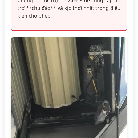
Chúng tôi túc trực **24H** để cung cấp hỗ
trợ **chu đáo** và kịp thời nhất trong điều
kiện cho phép.