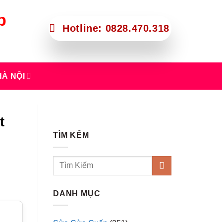
p
Hotline: 0828.470.318
À NỘI
t
TÌM KẾM
DANH MỤC