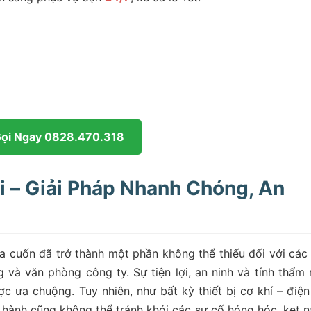
Gọi Ngay 0828.470.318
 – Giải Pháp Nhanh Chóng, An
ửa cuốn đã trở thành một phần không thể thiếu đối với các
 và văn phòng công ty. Sự tiện lợi, an ninh và tính thẩm
c ưa chuộng. Tuy nhiên, như bất kỳ thiết bị cơ khí – điện
 hành cũng không thể tránh khỏi các sự cố hỏng hóc, kẹt n