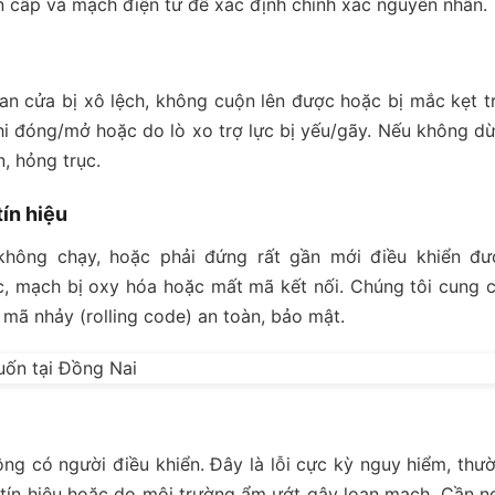
ồn cấp và mạch điện tử để xác định chính xác nguyên nhân.
nan cửa bị xô lệch, không cuộn lên được hoặc bị mắc kẹt t
hi đóng/mở hoặc do lò xo trợ lực bị yếu/gãy. Nếu không d
n, hỏng trục.
tín hiệu
ông chạy, hoặc phải đứng rất gần mới điều khiển đư
c, mạch bị oxy hóa hoặc mất mã kết nối. Chúng tôi cung 
mã nhảy (rolling code) an toàn, bảo mật.
g có người điều khiển. Đây là lỗi cực kỳ nguy hiểm, thư
tín hiệu hoặc do môi trường ẩm ướt gây loạn mạch. Cần n