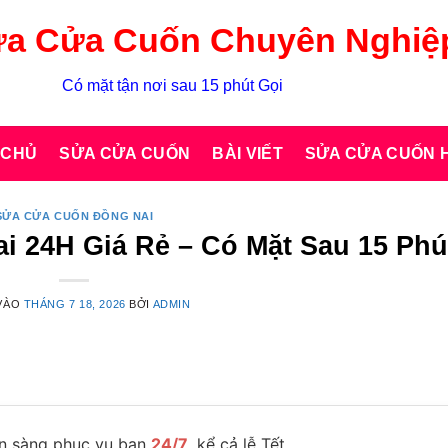
a Cửa Cuốn Chuyên Nghiệ
Có mặt tận nơi sau 15 phút Gọi
 CHỦ
SỬA CỬA CUỐN
BÀI VIẾT
SỬA CỬA CUỐN H
SỬA CỬA CUỐN ĐỒNG NAI
 24H Giá Rẻ – Có Mặt Sau 15 Phú
VÀO
THÁNG 7 18, 2026
BỞI
ADMIN
n sàng phục vụ bạn
24/7
, kể cả lễ Tết.