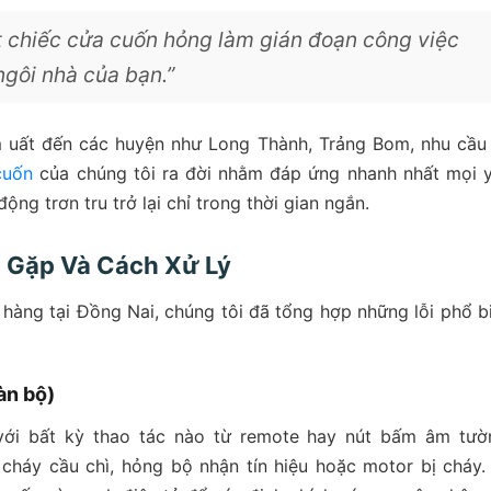
ột chiếc cửa cuốn hỏng làm gián đoạn công việc
ngôi nhà của bạn.”
m uất đến các huyện như Long Thành, Trảng Bom, nhu cầu
cuốn
của chúng tôi ra đời nhằm đáp ứng nhanh nhất mọi 
ng trơn tru trở lại chỉ trong thời gian ngắn.
 Gặp Và Cách Xử Lý
hàng tại Đồng Nai, chúng tôi đã tổng hợp những lỗi phổ b
àn bộ)
với bất kỳ thao tác nào từ remote hay nút bấm âm tườ
cháy cầu chì, hỏng bộ nhận tín hiệu hoặc motor bị cháy.