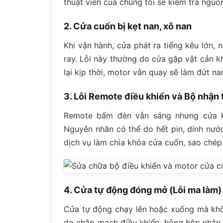
thuật viên của chúng tôi sẽ kiểm tra ngu
2. Cửa cuốn bị kẹt nan, xô nan
Khi vận hành, cửa phát ra tiếng kêu lớn, 
ray. Lỗi này thường do cửa gặp vật cản k
lại kịp thời, motor vẫn quay sẽ làm đứt na
3. Lỗi Remote điều khiển và Bộ nhận 
Remote bấm đèn vẫn sáng nhưng cửa kh
Nguyên nhân có thể do hết pin, dính nướ
dịch vụ làm chìa khóa cửa cuốn, sao chép 
4. Cửa tự động đóng mở (Lỗi ma làm)
Cửa tự động chạy lên hoặc xuống mà khôn
do chập mạch điều khiển, hỏng hộp nhận 