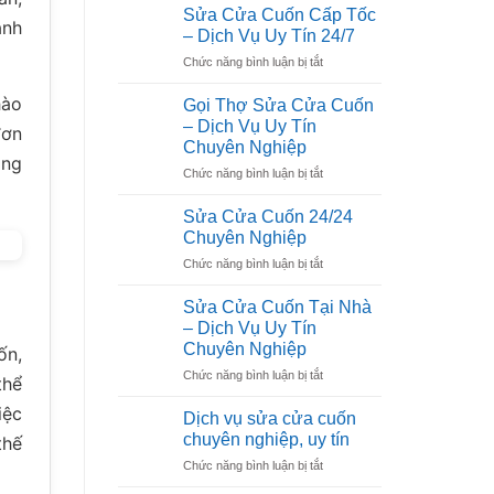
Sửa Cửa Cuốn Cấp Tốc
ành
– Dịch Vụ Uy Tín 24/7
ở
Chức năng bình luận bị tắt
Sửa
Cửa
hào
Gọi Thợ Sửa Cửa Cuốn
Cuốn
– Dịch Vụ Uy Tín
đơn
Cấp
Chuyên Nghiệp
Tốc
ồng
ở
Chức năng bình luận bị tắt
–
Gọi
Dịch
Thợ
Vụ
Sửa Cửa Cuốn 24/24
Sửa
Uy
Chuyên Nghiệp
Cửa
Tín
ở
Chức năng bình luận bị tắt
Cuốn
24/7
Sửa
–
Cửa
Dịch
Sửa Cửa Cuốn Tại Nhà
Cuốn
Vụ
– Dịch Vụ Uy Tín
24/24
Uy
Chuyên Nghiệp
ốn,
Chuyên
Tín
ở
Chức năng bình luận bị tắt
Nghiệp
Chuyên
thể
Sửa
Nghiệp
iệc
Cửa
Dịch vụ sửa cửa cuốn
Cuốn
chuyên nghiệp, uy tín
thế
Tại
ở
Chức năng bình luận bị tắt
Nhà
Dịch
–