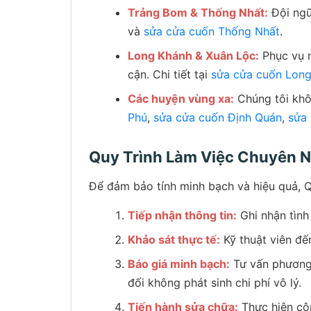
Trảng Bom & Thống Nhất:
Đội ngũ
và
sửa cửa cuốn Thống Nhất
.
Long Khánh & Xuân Lộc:
Phục vụ n
cận. Chi tiết tại
sửa cửa cuốn Lon
Các huyện vùng xa:
Chúng tôi khô
Phú
,
sửa cửa cuốn Định Quán
,
sửa
Quy Trình Làm Việc Chuyên 
Để đảm bảo tính minh bạch và hiệu quả, 
Tiếp nhận thông tin:
Ghi nhận tình 
Khảo sát thực tế:
Kỹ thuật viên đến
Báo giá minh bạch:
Tư vấn phương á
đối không phát sinh chi phí vô lý.
Tiến hành sửa chữa:
Thực hiện côn