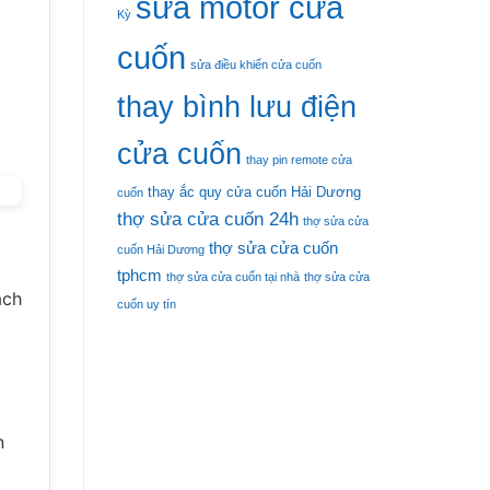
sửa motor cửa
Kỳ
cuốn
sửa điều khiển cửa cuốn
thay bình lưu điện
cửa cuốn
thay pin remote cửa
thay ắc quy cửa cuốn Hải Dương
cuốn
thợ sửa cửa cuốn 24h
thợ sửa cửa
thợ sửa cửa cuốn
cuốn Hải Dương
tphcm
thợ sửa cửa cuốn tại nhà
thợ sửa cửa
ách
cuốn uy tín
n