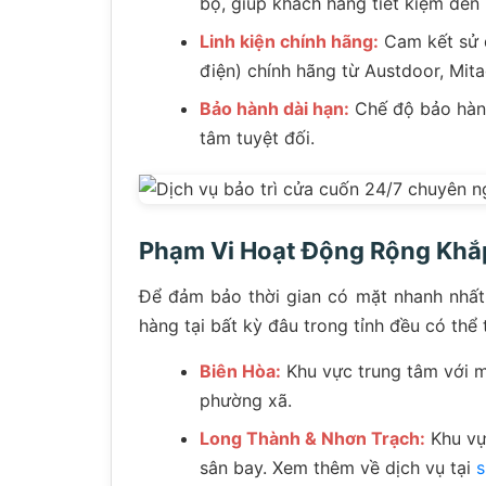
bộ, giúp khách hàng tiết kiệm đến
Linh kiện chính hãng:
Cam kết sử d
điện) chính hãng từ Austdoor, Mit
Bảo hành dài hạn:
Chế độ bảo hành
tâm tuyệt đối.
Phạm Vi Hoạt Động Rộng Khắ
Để đảm bảo thời gian có mặt nhanh nhất,
hàng tại bất kỳ đâu trong tỉnh đều có thể 
Biên Hòa:
Khu vực trung tâm với mậ
phường xã.
Long Thành & Nhơn Trạch:
Khu vự
sân bay. Xem thêm về dịch vụ tại
s