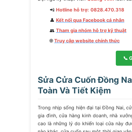
📲
Hotline hỗ trợ:
0828.470.318
👤
Kết nối qua Facebook cá nhân
👥
Tham gia nhóm hỗ trợ kỹ thuật
🌐
Truy cập website chính thức
📞 
Sửa Cửa Cuốn Đồng Nai
Toàn Và Tiết Kiệm
Trong nhịp sống hiện đại tại Đồng Nai, c
gia đình, cửa hàng kinh doanh, nhà xưởng
cao là những lý do khiến loại cửa này đượ
nào khác, cửa cuốn sau một thời gian vận