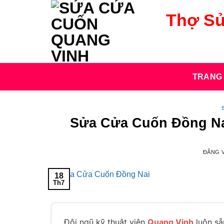
Bỏ
Thợ Sử
qua
nội
dung
TRANG
Sửa Cửa Cuốn Đồng Nai
ĐĂNG 
18
Th7
Đội ngũ kỹ thuật viên
Quang Vinh
luôn sẵ