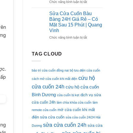
Phút
Giá
ở
Chức năng bình luận bị tắt
|
Rẻ
Sửa
Quang
–
Cửa
Sửa Cửa Cuốn Bàu
Vinh
Có
Cuốn
Bàng 24H Giá Rẻ – Có
Mặt
Bắc
Mặt Sau 15 Phút | Quang
rên
Sau
Tân
Vinh
15
Uyên
ừng
Phút
24H
ở
Chức năng bình luận bị tắt
|
Giá
Sửa
Quang
Rẻ
Cửa
Vinh
–
Cuốn
TAG CLOUD
Có
Bàu
Mặt
Bàng
Sau
24H
ợc.
bảo trì cửa cuốn đồng nai
bộ lưu điện cửa cuốn
15
Giá
cấp
cứu hộ
Phút
Rẻ
cách mở cửa cuốn khi mất điện
|
–
cửa cuốn 24h
cứu hộ cửa cuốn
Quang
Có
Vinh
Mặt
Bình Dương
dịch vụ sửa
cửa cuốn bị kẹt
Sau
cửa cuốn 24h
làm chìa khóa cửa cuốn
làm
15
Phút
mở cửa cuốn khi mất
remote cửa cuốn
|
điện
sửa cửa cuốn
sửa cửa cuốn 24/24 Hải
Quang
Vinh
ờng
sửa cửa cuốn 24h
sửa cửa
Dương
gắt