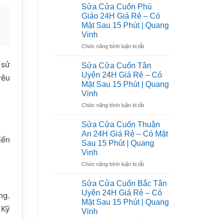
vụ
Dịch
Sửa Cửa Cuốn Phú
sửa
Vụ
Giáo 24H Giá Rẻ – Có
cửa
Uy
Mặt Sau 15 Phút | Quang
cuốn
Tín
Vinh
chuyên
Chuyên
nghiệp,
ở
Chức năng bình luận bị tắt
Nghiệp
uy
Sửa
tín
Cửa
 sử
Sửa Cửa Cuốn Tân
Cuốn
Uyên 24H Giá Rẻ – Có
yêu
Phú
Mặt Sau 15 Phút | Quang
Giáo
Vinh
24H
Giá
ở
Chức năng bình luận bị tắt
Rẻ
Sửa
–
Cửa
Sửa Cửa Cuốn Thuận
Có
Cuốn
An 24H Giá Rẻ – Có Mặt
Mặt
iến
Tân
Sau 15 Phút | Quang
Sau
Uyên
Vinh
15
24H
Phút
Giá
ở
Chức năng bình luận bị tắt
|
Rẻ
Sửa
Quang
–
Cửa
Sửa Cửa Cuốn Bắc Tân
Vinh
Có
Cuốn
Uyên 24H Giá Rẻ – Có
ng.
Mặt
Thuận
Mặt Sau 15 Phút | Quang
Sau
An
 Kỹ
Vinh
15
24H