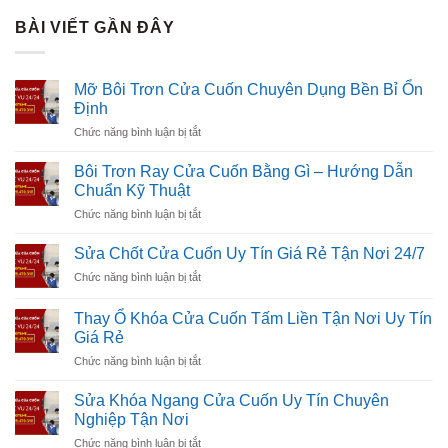
BÀI VIẾT GẦN ĐÂY
Mỡ Bôi Trơn Cửa Cuốn Chuyên Dụng Bền Bỉ Ổn
Định
ở
Chức năng bình luận bị tắt
Mỡ
Bôi
Bôi Trơn Ray Cửa Cuốn Bằng Gì – Hướng Dẫn
Trơn
Chuẩn Kỹ Thuật
Cửa
ở
Chức năng bình luận bị tắt
Cuốn
Bôi
Chuyên
Trơn
Dụng
Sửa Chốt Cửa Cuốn Uy Tín Giá Rẻ Tận Nơi 24/7
Ray
Bền
ở
Chức năng bình luận bị tắt
Cửa
Bỉ
Sửa
Cuốn
Ổn
Chốt
Bằng
Thay Ổ Khóa Cửa Cuốn Tấm Liền Tận Nơi Uy Tín
Định
Cửa
Gì
Giá Rẻ
Cuốn
–
ở
Chức năng bình luận bị tắt
Uy
Hướng
Thay
Tín
Dẫn
Ổ
Giá
Sửa Khóa Ngang Cửa Cuốn Uy Tín Chuyên
Chuẩn
Khóa
Rẻ
Nghiệp Tận Nơi
Kỹ
Cửa
Tận
Thuật
ở
Chức năng bình luận bị tắt
Cuốn
Nơi