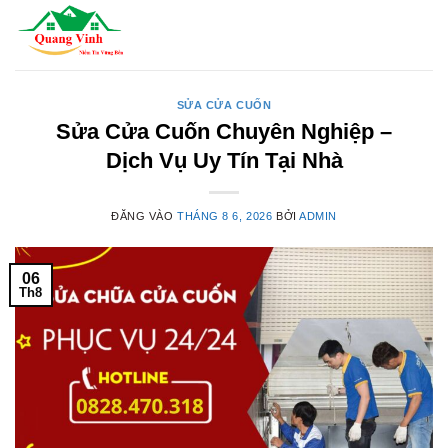
Bỏ
qua
nội
dung
SỬA CỬA CUỐN
Sửa Cửa Cuốn Chuyên Nghiệp –
Dịch Vụ Uy Tín Tại Nhà
ĐĂNG VÀO
THÁNG 8 6, 2026
BỞI
ADMIN
06
Th8