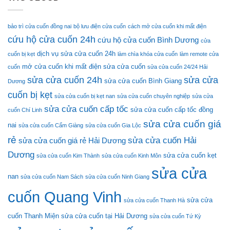
quy
cửa
cuốn
bảo trì cửa cuốn đồng nai
bộ lưu điện cửa cuốn
cách mở cửa cuốn khi mất điện
12V
cứu hộ cửa cuốn 24h
12Ah
cứu hộ cửa cuốn Bình Dương
cửa
chính
dịch vụ sửa cửa cuốn 24h
cuốn bị kẹt
làm chìa khóa cửa cuốn
làm remote cửa
hãng
tốt
mở cửa cuốn khi mất điện
sửa cửa cuốn
cuốn
sửa cửa cuốn 24/24 Hải
nhất
sửa cửa cuốn 24h
sửa cửa
sửa cửa cuốn Bình Giang
Dương
cuốn bị kẹt
sửa cửa cuốn bị kẹt nan
sửa cửa cuốn chuyên nghiệp
sửa cửa
sửa cửa cuốn cấp tốc
sửa cửa cuốn cấp tốc đồng
cuốn Chí Linh
sửa cửa cuốn giá
nai
sửa cửa cuốn Cẩm Giàng
sửa cửa cuốn Gia Lộc
rẻ
sửa cửa cuốn Hải
sửa cửa cuốn giá rẻ Hải Dương
Dương
sửa cửa cuốn kẹt
sửa cửa cuốn Kim Thành
sửa cửa cuốn Kinh Môn
sửa cửa
nan
sửa cửa cuốn Nam Sách
sửa cửa cuốn Ninh Giang
cuốn Quang Vinh
sửa cửa
sửa cửa cuốn Thanh Hà
cuốn Thanh Miện
sửa cửa cuốn tại Hải Dương
sửa cửa cuốn Tứ Kỳ