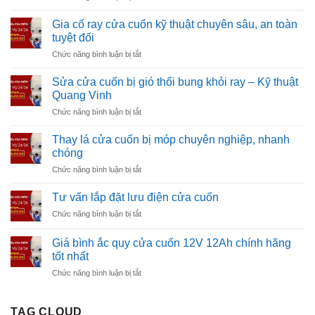
Sửa
Tấm
24/7
Khóa
Liền
Gia cố ray cửa cuốn kỹ thuật chuyên sâu, an toàn
Ngang
Tận
tuyệt đối
Cửa
Nơi
ở
Chức năng bình luận bị tắt
Cuốn
Uy
Gia
Uy
Tín
cố
Tín
Sửa cửa cuốn bị gió thổi bung khỏi ray – Kỹ thuật
Giá
ray
Chuyên
Quang Vinh
Rẻ
cửa
Nghiệp
ở
Chức năng bình luận bị tắt
cuốn
Tận
Sửa
kỹ
Nơi
cửa
thuật
Thay lá cửa cuốn bị móp chuyên nghiệp, nhanh
cuốn
chuyên
chóng
bị
sâu,
ở
Chức năng bình luận bị tắt
gió
an
Thay
thổi
toàn
lá
bung
Tư vấn lắp đặt lưu điện cửa cuốn
tuyệt
cửa
khỏi
đối
ở
Chức năng bình luận bị tắt
cuốn
ray
Tư
bị
–
vấn
móp
Giá bình ắc quy cửa cuốn 12V 12Ah chính hãng
Kỹ
lắp
chuyên
tốt nhất
thuật
đặt
nghiệp,
Quang
ở
Chức năng bình luận bị tắt
lưu
nhanh
Vinh
Giá
điện
chóng
bình
cửa
ắc
cuốn
TAG CLOUD