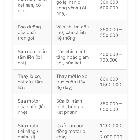
gò lại nan bị
300.000 –
kẹt nan, xô
cong vênh (lỗi
500.000
nan
nhẹ).
Bảo dưỡng
Vệ sinh, tra dầu
350.000 –
cửa cuốn
mỡ, căn chỉnh
550.000
trọn gói
hệ thống.
Sửa cửa cuốn
Căn chỉnh cót,
400.000 –
tấm liền (lỗi
tăng hoặc giảm
700.000
cót)
cót, sửa kẹt.
Thay lò xo,
Thay mới lò xo
800.000 –
cót cửa tấm
trục cuốn (tùy
1.500.000
liền
độ dày).
Sửa motor
Sửa lỗi hành
350.000 –
cửa cuốn (lỗi
trình, hỏng tụ,
650.000
nhẹ)
kẹt phanh.
Sửa motor
Quấn lại cuộn
1.200.000
(lỗi nặng /
đồng motor bị
–
quấn lại)
cháy.
2.000.000