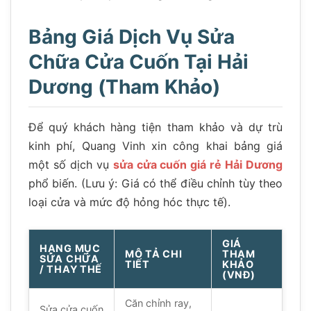
Bảng Giá Dịch Vụ Sửa
Chữa Cửa Cuốn Tại Hải
Dương (Tham Khảo)
Để quý khách hàng tiện tham khảo và dự trù
kinh phí, Quang Vinh xin công khai bảng giá
một số dịch vụ
sửa cửa cuốn giá rẻ Hải Dương
phổ biến. (Lưu ý: Giá có thể điều chỉnh tùy theo
loại cửa và mức độ hỏng hóc thực tế).
GIÁ
HẠNG MỤC
MÔ TẢ CHI
THAM
SỬA CHỮA
TIẾT
KHẢO
/ THAY THẾ
(VNĐ)
Căn chỉnh ray,
Sửa cửa cuốn