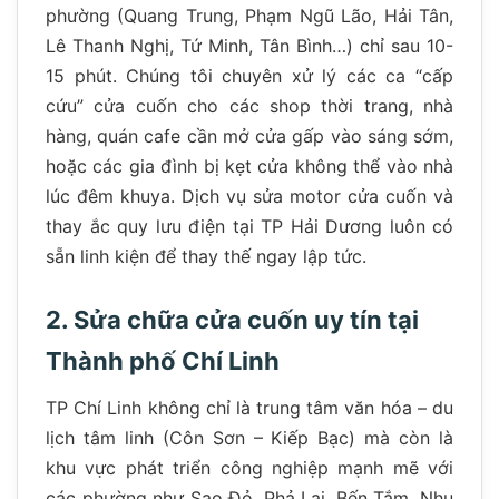
phường (Quang Trung, Phạm Ngũ Lão, Hải Tân,
Lê Thanh Nghị, Tứ Minh, Tân Bình…) chỉ sau 10-
15 phút. Chúng tôi chuyên xử lý các ca “cấp
cứu” cửa cuốn cho các shop thời trang, nhà
hàng, quán cafe cần mở cửa gấp vào sáng sớm,
hoặc các gia đình bị kẹt cửa không thể vào nhà
lúc đêm khuya. Dịch vụ sửa motor cửa cuốn và
thay ắc quy lưu điện tại TP Hải Dương luôn có
sẵn linh kiện để thay thế ngay lập tức.
2. Sửa chữa cửa cuốn uy tín tại
Thành phố Chí Linh
TP Chí Linh không chỉ là trung tâm văn hóa – du
lịch tâm linh (Côn Sơn – Kiếp Bạc) mà còn là
khu vực phát triển công nghiệp mạnh mẽ với
các phường như Sao Đỏ, Phả Lại, Bến Tắm. Nhu