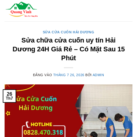
Bỏ
qua
nội
dung
SỬA CỬA CUỐN HẢI DƯƠNG
Sửa chữa cửa cuốn uy tín Hải
Dương 24H Giá Rẻ – Có Mặt Sau 15
Phút
ĐĂNG VÀO
THÁNG 7 26, 2026
BỞI
ADMIN
26
Th7