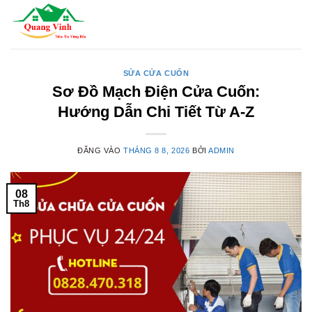
Bỏ
qua
nội
dung
SỬA CỬA CUỐN
Sơ Đồ Mạch Điện Cửa Cuốn:
Hướng Dẫn Chi Tiết Từ A-Z
ĐĂNG VÀO
THÁNG 8 8, 2026
BỞI
ADMIN
08
Th8