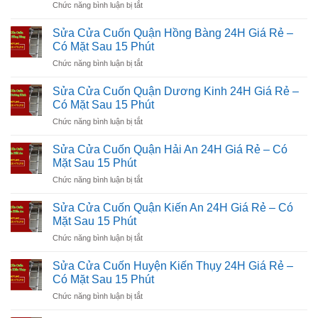
ở
Chức năng bình luận bị tắt
Ngô
Sửa
Quyền
Cửa
24H
Sửa Cửa Cuốn Quận Hồng Bàng 24H Giá Rẻ –
Cuốn
Giá
Có Mặt Sau 15 Phút
Quận
Rẻ
ở
Chức năng bình luận bị tắt
Đồ
–
Sửa
Sơn
Có
Cửa
24H
Sửa Cửa Cuốn Quận Dương Kinh 24H Giá Rẻ –
Mặt
Cuốn
Giá
Có Mặt Sau 15 Phút
Sau
Quận
Rẻ
15
ở
Chức năng bình luận bị tắt
Hồng
–
Phút
Sửa
Bàng
Có
Cửa
24H
Sửa Cửa Cuốn Quận Hải An 24H Giá Rẻ – Có
Mặt
Cuốn
Giá
Mặt Sau 15 Phút
Sau
Quận
Rẻ
15
ở
Chức năng bình luận bị tắt
Dương
–
Phút
Sửa
Kinh
Có
Cửa
24H
Sửa Cửa Cuốn Quận Kiến An 24H Giá Rẻ – Có
Mặt
Cuốn
Giá
Mặt Sau 15 Phút
Sau
Quận
Rẻ
15
ở
Chức năng bình luận bị tắt
Hải
–
Phút
Sửa
An
Có
Cửa
24H
Sửa Cửa Cuốn Huyện Kiến Thụy 24H Giá Rẻ –
Mặt
Cuốn
Giá
Có Mặt Sau 15 Phút
Sau
Quận
Rẻ
15
ở
Chức năng bình luận bị tắt
Kiến
–
Phút
Sửa
An
Có