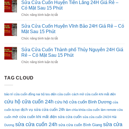
Cửa
24H
Sửa Cửa Cuốn Huyện Tiên Lãng 24H Giá Rẻ –
Mặt
Cuốn
Giá
Có Mặt Sau 15 Phút
Sau
Huyện
Rẻ
15
ở
Chức năng bình luận bị tắt
Kiến
–
Phút
Sửa
Thụy
Có
Cửa
24H
Sửa Cửa Cuốn Huyện Vĩnh Bảo 24H Giá Rẻ – Có
Mặt
Cuốn
Giá
Mặt Sau 15 Phút
Sau
Huyện
Rẻ
15
ở
Chức năng bình luận bị tắt
Tiên
–
Phút
Sửa
Lãng
Có
Cửa
24H
Sửa Cửa Cuốn Thành phố Thủy Nguyên 24H Giá
Mặt
Cuốn
Giá
Rẻ – Có Mặt Sau 15 Phút
Sau
Huyện
Rẻ
15
ở
Chức năng bình luận bị tắt
Vĩnh
–
Phút
Sửa
Bảo
Có
Cửa
24H
Mặt
Cuốn
TAG CLOUD
Giá
Sau
Thành
Rẻ
15
phố
–
Phút
Thủy
Có
bảo trì cửa cuốn đồng nai
bộ lưu điện cửa cuốn
cách mở cửa cuốn khi mất điện
Nguyên
Mặt
cứu hộ cửa cuốn 24h
24H
cứu hộ cửa cuốn Bình Dương
Sau
cửa
Giá
15
dịch vụ sửa cửa cuốn 24h
cuốn bị kẹt
làm chìa khóa cửa cuốn
làm remote cửa
Rẻ
Phút
–
mở cửa cuốn khi mất điện
sửa cửa cuốn
cuốn
sửa cửa cuốn 24/24 Hải
Có
sửa cửa cuốn 24h
sửa cửa
sửa cửa cuốn Bình Giang
Dương
Mặt