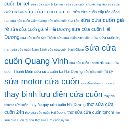
Sau
cuốn bị kẹt
sửa cửa cuốn bị kẹt nan
sửa cửa cuốn chuyên nghiệp
sửa cửa
15
sửa cửa cuốn cấp tốc
Phút
sửa cửa cuốn cấp tốc đồng
cuốn Chí Linh
sửa cửa cuốn giá
nai
sửa cửa cuốn Cẩm Giàng
sửa cửa cuốn Gia Lộc
rẻ
sửa cửa cuốn Hải
sửa cửa cuốn giá rẻ Hải Dương
Dương
sửa cửa cuốn kẹt
sửa cửa cuốn Kim Thành
sửa cửa cuốn Kinh Môn
sửa cửa
nan
sửa cửa cuốn Nam Sách
sửa cửa cuốn Ninh Giang
cuốn Quang Vinh
sửa cửa
sửa cửa cuốn Thanh Hà
cuốn Thanh Miện
sửa cửa cuốn tại Hải Dương
sửa cửa cuốn Tứ Kỳ
sửa motor cửa cuốn
sửa điều khiển cửa cuốn
thay bình lưu điện cửa cuốn
thay pin
thợ sửa cửa
thay ắc quy cửa cuốn Hải Dương
remote cửa cuốn
cuốn 24h
thợ sửa cửa cuốn tphcm
thợ sửa cửa cuốn Hải Dương
thợ
sửa cửa cuốn tại nhà
thợ sửa cửa cuốn uy tín