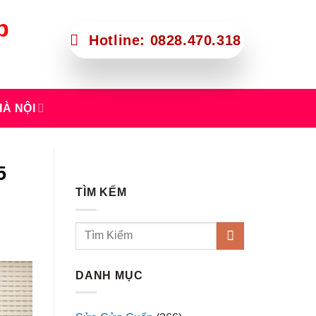
p
Hotline: 0828.470.318
À NỘI
5
TÌM KẾM
DANH MỤC