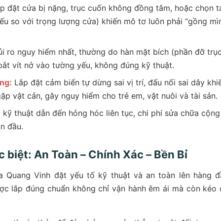
p đặt cửa bị nặng, trục cuốn không đồng tâm, hoặc chọn t
u so với trọng lượng cửa) khiến mô tơ luôn phải “gồng mì
ủi ro nguy hiểm nhất, thường do hàn mặt bích (phần đỡ trụ
ắt vít nở vào tường yếu, không đúng kỹ thuật.
ng:
Lắp đặt cảm biến tự dừng sai vị trí, đấu nối sai dây khi
p vật cản, gây nguy hiểm cho trẻ em, vật nuôi và tài sản.
 kỹ thuật dẫn đến hỏng hóc liên tục, chi phí sửa chữa cộng 
an đầu.
biệt: An Toàn – Chính Xác – Bền Bỉ
 Quang Vinh đặt yếu tố kỹ thuật và an toàn lên hàng đ
ược lắp đúng chuẩn không chỉ vận hành êm ái mà còn kéo 