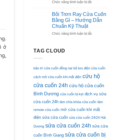
ở
Chức năng bình luận bị tắt
24H
Có
Mỡ
Giá
Mặt
Bôi
Rẻ
Sau
Bôi Trơn Ray Cửa Cuốn
Trơn
–
15
Bằng Gì – Hướng Dẫn
Cửa
Có
Phút
Chuẩn Kỹ Thuật
Cuốn
Mặt
ở
Chức năng bình luận bị tắt
Chuyên
Sau
ng.
Bôi
Dụng
15
Trơn
Bền
Phút
i ở
Ray
Bỉ
TAG CLOUD
ng,
Cửa
Ổn
Cuốn
Định
Bằng
bảo trì cửa cuốn đồng nai
bộ lưu điện cửa cuốn
Gì
cứu hộ
–
cách mở cửa cuốn khi mất điện
Hướng
cửa cuốn 24h
cứu hộ cửa cuốn
Dẫn
Chuẩn
Bình Dương
dịch vụ sửa
cửa cuốn bị kẹt
Kỹ
cửa cuốn 24h
làm chìa khóa cửa cuốn
làm
Thuật
mở cửa cuốn khi mất
remote cửa cuốn
điện
sửa cửa cuốn
sửa cửa cuốn 24/24 Hải
sửa cửa cuốn 24h
sửa cửa
Dương
sửa cửa cuốn bị
cuốn Bình Giang