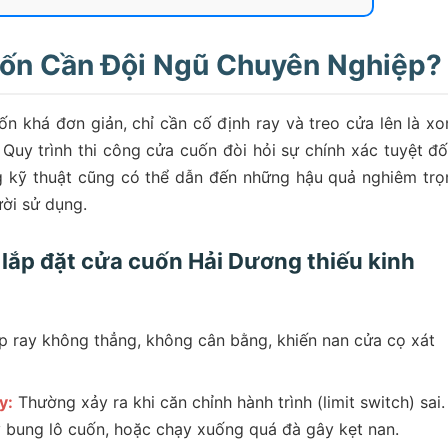
uốn Cần Đội Ngũ Chuyên Nghiệp?
n khá đơn giản, chỉ cần cố định ray và treo cửa lên là xo
. Quy trình thi công cửa cuốn đòi hỏi sự chính xác tuyệt đố
g kỹ thuật cũng có thể dẫn đến những hậu quả nghiêm trọ
ời sử dụng.
 lắp đặt cửa cuốn Hải Dương thiếu kinh
p ray không thẳng, không cân bằng, khiến nan cửa cọ xát
y:
Thường xảy ra khi căn chỉnh hành trình (limit switch) sai.
y bung lô cuốn, hoặc chạy xuống quá đà gây kẹt nan.