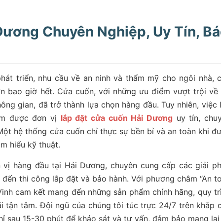
Dương Chuyên Nghiệp, Uy Tín, B
hát triển, nhu cầu về an ninh và thẩm mỹ cho ngôi nhà, 
ơn bao giờ hết. Cửa cuốn, với những ưu điểm vượt trội về
không gian, đã trở thành lựa chọn hàng đầu. Tuy nhiên, việc 
ìm được đơn vị
lắp đặt cửa cuốn Hải Dương
uy tín, chu
 Một hệ thống cửa cuốn chỉ thực sự bền bỉ và an toàn khi đ
am hiểu kỹ thuật.
vị hàng đầu tại Hải Dương, chuyên cung cấp các giải p
ế, đến thi công lắp đặt và bảo hành. Với phương châm “An t
Vinh cam kết mang đến những sản phẩm chính hãng, quy tr
i tận tâm. Đội ngũ của chúng tôi túc trực 24/7 trên khắp 
ỉ sau 15-30 phút để khảo sát và tư vấn, đảm bảo mang lại