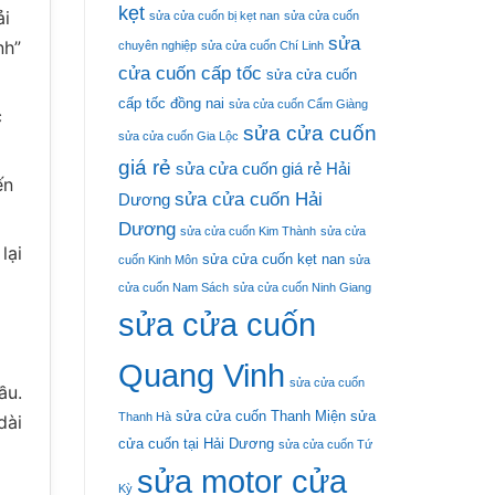
kẹt
ải
sửa cửa cuốn bị kẹt nan
sửa cửa cuốn
sửa
nh”
chuyên nghiệp
sửa cửa cuốn Chí Linh
cửa cuốn cấp tốc
sửa cửa cuốn
cấp tốc đồng nai
sửa cửa cuốn Cẩm Giàng
c
sửa cửa cuốn
sửa cửa cuốn Gia Lộc
giá rẻ
sửa cửa cuốn giá rẻ Hải
ến
sửa cửa cuốn Hải
Dương
Dương
sửa cửa cuốn Kim Thành
sửa cửa
lại
sửa cửa cuốn kẹt nan
cuốn Kinh Môn
sửa
cửa cuốn Nam Sách
sửa cửa cuốn Ninh Giang
sửa cửa cuốn
Quang Vinh
sửa cửa cuốn
ầu.
sửa cửa cuốn Thanh Miện
sửa
Thanh Hà
dài
cửa cuốn tại Hải Dương
sửa cửa cuốn Tứ
sửa motor cửa
Kỳ