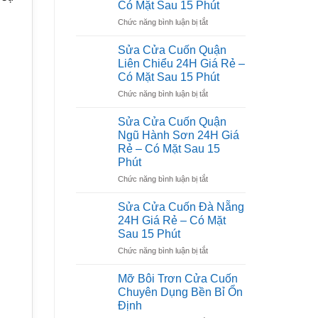
Có Mặt Sau 15 Phút
Sơn
Có
ở
Chức năng bình luận bị tắt
Trà
Mặt
Sửa
24H
Sau
Cửa
Giá
15
Sửa Cửa Cuốn Quận
Cuốn
Rẻ
Phút
Liên Chiểu 24H Giá Rẻ –
Quận
–
Có Mặt Sau 15 Phút
Thanh
Có
ở
Chức năng bình luận bị tắt
Khê
Mặt
Sửa
24H
Sau
Cửa
Giá
15
Sửa Cửa Cuốn Quận
Cuốn
Rẻ
Phút
Ngũ Hành Sơn 24H Giá
Quận
–
Rẻ – Có Mặt Sau 15
Liên
Có
Phút
Chiểu
Mặt
24H
Sau
ở
Chức năng bình luận bị tắt
Giá
15
Sửa
Rẻ
Phút
Cửa
Sửa Cửa Cuốn Đà Nẵng
–
Cuốn
24H Giá Rẻ – Có Mặt
Có
Quận
Sau 15 Phút
Mặt
Ngũ
Sau
ở
Chức năng bình luận bị tắt
Hành
15
Sửa
Sơn
Phút
Cửa
24H
Mỡ Bôi Trơn Cửa Cuốn
Cuốn
Giá
Chuyên Dụng Bền Bỉ Ổn
Đà
Rẻ
Định
Nẵng
–