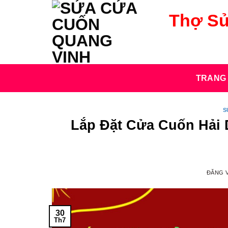
Bỏ
Thợ Sử
qua
nội
dung
TRANG
S
Lắp Đặt Cửa Cuốn Hải 
ĐĂNG 
30
Th7