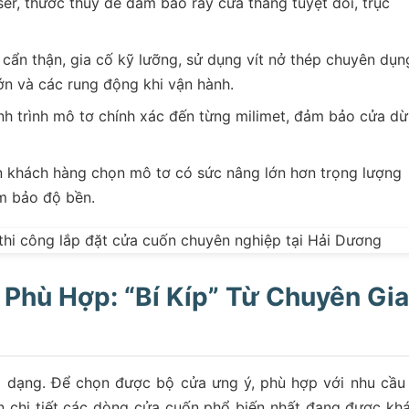
r, thước thủy để đảm bảo ray cửa thẳng tuyệt đối, trục
cẩn thận, gia cố kỹ lưỡng, sử dụng vít nở thép chuyên dụn
ớn và các rung động khi vận hành.
nh trình mô tơ chính xác đến từng milimet, đảm bảo cửa d
 khách hàng chọn mô tơ có sức nâng lớn hơn trọng lượng
m bảo độ bền.
Phù Hợp: “Bí Kíp” Từ Chuyên Gia
a dạng. Để chọn được bộ cửa ưng ý, phù hợp với nhu cầu
n chi tiết các dòng cửa cuốn phổ biến nhất đang được kh