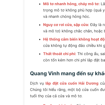
Mô tơ nhanh hỏng, cháy mô tơ:
Lắ
trọng mô tơ không phù hợp (quá yế
và nhanh chóng hỏng hóc.
Nguy cơ rơi cửa, sập cửa:
Đây là r
và mô tơ) không chắc chắn, hoặc b
Hệ thống cảm biến không hoạt độ
cửa không tự động đảo chiều khi gặ
Thất thoát chi phí:
Thi công ẩu, sai
còn tốn kém hơn chi phí lắp đặt b
Quang Vinh mang đến sự khác 
Dịch vụ
lắp đặt cửa cuốn Hải Dương
của
Chúng tôi hiểu rằng, một bộ cửa cuốn đ
tuổi thọ của cả cửa và mô tơ.