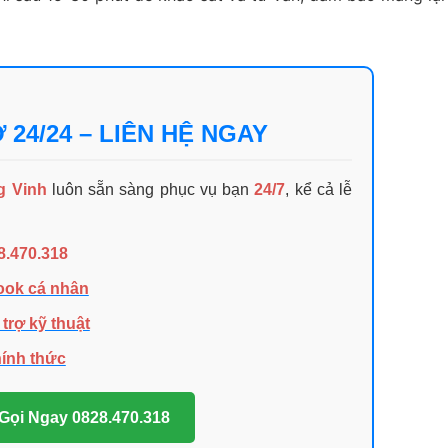
 24/24 – LIÊN HỆ NGAY
g Vinh
luôn sẵn sàng phục vụ bạn
24/7
, kể cả lễ
8.470.318
ook cá nhân
trợ kỹ thuật
hính thức
 Gọi Ngay 0828.470.318