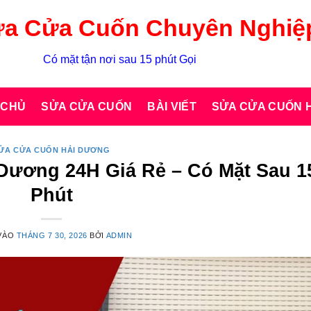
a Cửa Cuốn Chuyên Nghiệ
Có mặt tận nơi sau 15 phút Gọi
 CHỦ
SỬA CỬA CUỐN
BÀI VIẾT
SỬA CỬA CUỐN H
ỬA CỬA CUỐN HẢI DƯƠNG
Dương 24H Giá Rẻ – Có Mặt Sau 1
Phút
VÀO
THÁNG 7 30, 2026
BỞI
ADMIN