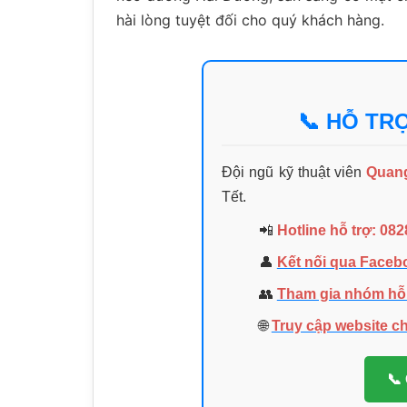
hài lòng tuyệt đối cho quý khách hàng.
📞 HỖ TRỢ
Đội ngũ kỹ thuật viên
Quan
Tết.
📲
Hotline hỗ trợ:
082
👤
Kết nối qua Faceb
👥
Tham gia nhóm hỗ 
🌐
Truy cập website c
📞