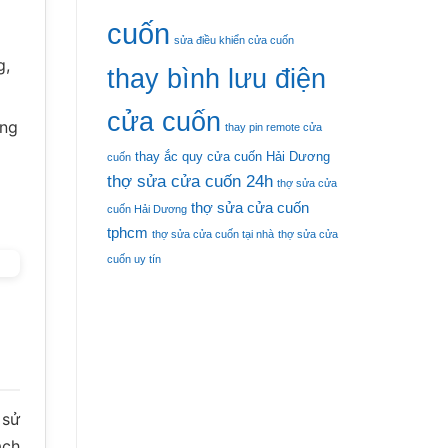
cuốn
sửa điều khiển cửa cuốn
g,
thay bình lưu điện
cửa cuốn
ừng
thay pin remote cửa
thay ắc quy cửa cuốn Hải Dương
cuốn
thợ sửa cửa cuốn 24h
thợ sửa cửa
thợ sửa cửa cuốn
cuốn Hải Dương
tphcm
thợ sửa cửa cuốn tại nhà
thợ sửa cửa
cuốn uy tín
 sử
ách