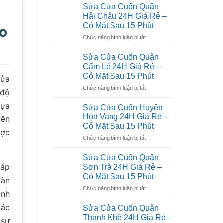
Sửa Cửa Cuốn Quận
Hải Châu 24H Giá Rẻ –
Có Mặt Sau 15 Phút
áo
ở
Chức năng bình luận bị tắt
Sửa
Cửa
Sửa Cửa Cuốn Quận
Cuốn
Cẩm Lệ 24H Giá Rẻ –
Quận
Có Mặt Sau 15 Phút
cửa
Hải
ở
Chức năng bình luận bị tắt
Châu
 độ
Sửa
24H
lựa
Cửa
Giá
Sửa Cửa Cuốn Huyện
Cuốn
Rẻ
Hòa Vang 24H Giá Rẻ –
yên
Quận
–
Có Mặt Sau 15 Phút
Cẩm
Có
ược
ở
Chức năng bình luận bị tắt
Lệ
Mặt
Sửa
24H
Sau
Cửa
Giá
15
Sửa Cửa Cuốn Quận
Cuốn
Rẻ
Phút
háp
Sơn Trà 24H Giá Rẻ –
Huyện
–
Có Mặt Sau 15 Phút
oàn
Hòa
Có
ở
Chức năng bình luận bị tắt
Vang
Mặt
ình
Sửa
24H
Sau
Cửa
Giá
các
15
Sửa Cửa Cuốn Quận
Cuốn
Rẻ
Phút
Thanh Khê 24H Giá Rẻ –
 sự
Quận
–