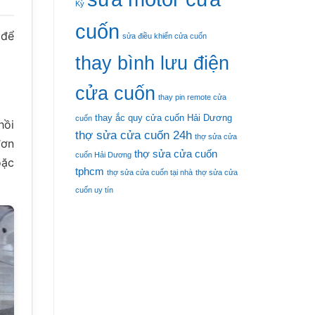
Kỳ
cuốn
 để
sửa điều khiển cửa cuốn
thay bình lưu điện
cửa cuốn
thay pin remote cửa
thay ắc quy cửa cuốn Hải Dương
cuốn
hồi
thợ sửa cửa cuốn 24h
thợ sửa cửa
đơn
thợ sửa cửa cuốn
cuốn Hải Dương
oặc
tphcm
thợ sửa cửa cuốn tại nhà
thợ sửa cửa
cuốn uy tín