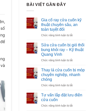
BÀI VIẾT GẦN ĐÂY
Gia cố ray cửa cuốn kỹ
ên,
thuật chuyên sâu, an
 số
toàn tuyệt đối
ống
ở
Chức năng bình luận bị tắt
Gia
 để
cố
Sửa cửa cuốn bị gió thổi
ray
bung khỏi ray – Kỹ thuật
cửa
Quang Vinh
cuốn
ông
ở
Chức năng bình luận bị tắt
kỹ
Sửa
thuật
 và
cửa
chuyên
Thay lá cửa cuốn bị móp
cuốn
sâu,
chuyên nghiệp, nhanh
bị
an
chóng
gió
toàn
ở
Chức năng bình luận bị tắt
thổi
tuyệt
Thay
bung
đối
lá
khỏi
Tư vấn lắp đặt lưu điện
cửa
ray
cửa cuốn
cuốn
–
ở
Chức năng bình luận bị tắt
bị
Kỹ
Tư
móp
thuật