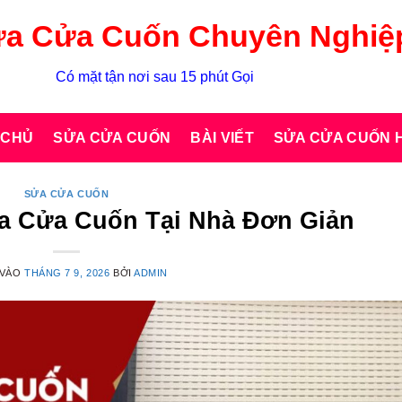
a Cửa Cuốn Chuyên Nghiệ
Có mặt tận nơi sau 15 phút Gọi
 CHỦ
SỬA CỬA CUỐN
BÀI VIẾT
SỬA CỬA CUỐN H
SỬA CỬA CUỐN
 Cửa Cuốn Tại Nhà Đơn Giản
 VÀO
THÁNG 7 9, 2026
BỞI
ADMIN