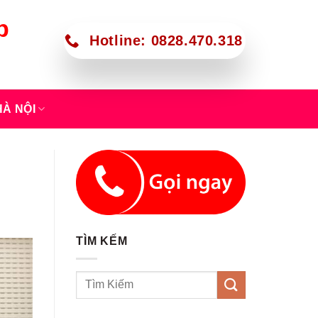
p
Hotline: 0828.470.318
À NỘI
TÌM KẾM