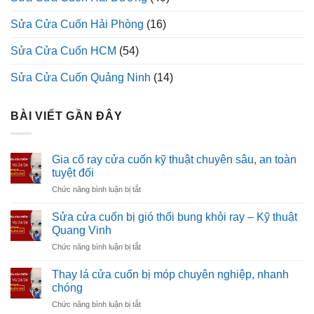
Sửa Cửa Cuốn Hải Phòng
(16)
Sửa Cửa Cuốn HCM
(54)
Sửa Cửa Cuốn Quảng Ninh
(14)
BÀI VIẾT GẦN ĐÂY
Gia cố ray cửa cuốn kỹ thuật chuyên sâu, an toàn
tuyệt đối
ở
Chức năng bình luận bị tắt
Gia
cố
Sửa cửa cuốn bị gió thổi bung khỏi ray – Kỹ thuật
ray
Quang Vinh
cửa
ở
Chức năng bình luận bị tắt
cuốn
Sửa
kỹ
cửa
thuật
Thay lá cửa cuốn bị móp chuyên nghiệp, nhanh
cuốn
chuyên
chóng
bị
sâu,
ở
Chức năng bình luận bị tắt
gió
an