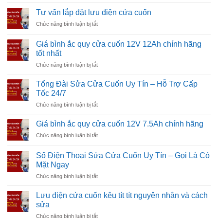
Thay
thổi
toàn
lá
bung
Tư vấn lắp đặt lưu điện cửa cuốn
tuyệt
cửa
khỏi
đối
ở
Chức năng bình luận bị tắt
cuốn
ray
Tư
bị
–
vấn
móp
Giá bình ắc quy cửa cuốn 12V 12Ah chính hãng
Kỹ
lắp
chuyên
tốt nhất
thuật
đặt
nghiệp,
Quang
ở
Chức năng bình luận bị tắt
lưu
nhanh
Vinh
Giá
điện
chóng
bình
cửa
Tổng Đài Sửa Cửa Cuốn Uy Tín – Hỗ Trợ Cấp
ắc
cuốn
Tốc 24/7
quy
ở
Chức năng bình luận bị tắt
cửa
Tổng
cuốn
Đài
12V
Giá bình ắc quy cửa cuốn 12V 7.5Ah chính hãng
Sửa
12Ah
ở
Chức năng bình luận bị tắt
Cửa
chính
Giá
Cuốn
hãng
bình
Uy
Số Điện Thoại Sửa Cửa Cuốn Uy Tín – Gọi Là Có
tốt
ắc
Tín
Mặt Ngay
nhất
quy
–
ở
Chức năng bình luận bị tắt
cửa
Hỗ
Số
cuốn
Trợ
Điện
12V
Lưu điện cửa cuốn kêu tít tít nguyên nhân và cách
Cấp
Thoại
7.5Ah
sửa
Tốc
Sửa
chính
24/7
ở
Chức năng bình luận bị tắt
Cửa
hãng