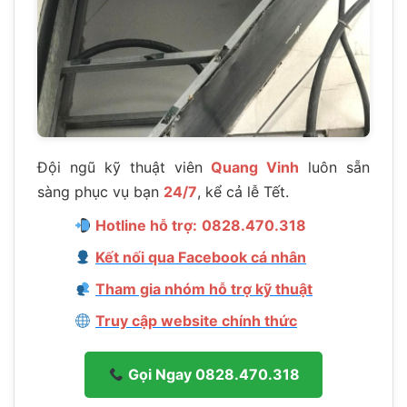
Đội ngũ kỹ thuật viên
Quang Vinh
luôn sẵn
sàng phục vụ bạn
24/7
, kể cả lễ Tết.
Hotline hỗ trợ:
0828.470.318
Kết nối qua Facebook cá nhân
Tham gia nhóm hỗ trợ kỹ thuật
Truy cập website chính thức
Gọi Ngay 0828.470.318