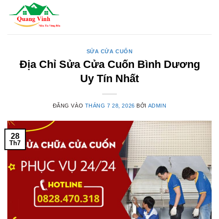
Bỏ
qua
nội
dung
SỬA CỬA CUỐN
Địa Chỉ Sửa Cửa Cuốn Bình Dương
Uy Tín Nhất
ĐĂNG VÀO
THÁNG 7 28, 2026
BỞI
ADMIN
28
Th7