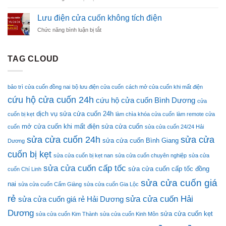
Lưu
Cuốn
điện
Uy
Lưu điện cửa cuốn không tích điện
cửa
Tín
ở
Chức năng bình luận bị tắt
cuốn
–
Lưu
kêu
Gọi
điện
tít
Là
cửa
TAG CLOUD
tít
Có
cuốn
nguyên
Mặt
không
nhân
Ngay
tích
và
bảo trì cửa cuốn đồng nai
bộ lưu điện cửa cuốn
cách mở cửa cuốn khi mất điện
điện
cách
cứu hộ cửa cuốn 24h
cứu hộ cửa cuốn Bình Dương
sửa
cửa
dịch vụ sửa cửa cuốn 24h
cuốn bị kẹt
làm chìa khóa cửa cuốn
làm remote cửa
mở cửa cuốn khi mất điện
sửa cửa cuốn
cuốn
sửa cửa cuốn 24/24 Hải
sửa cửa cuốn 24h
sửa cửa
sửa cửa cuốn Bình Giang
Dương
cuốn bị kẹt
sửa cửa cuốn bị kẹt nan
sửa cửa cuốn chuyên nghiệp
sửa cửa
sửa cửa cuốn cấp tốc
sửa cửa cuốn cấp tốc đồng
cuốn Chí Linh
sửa cửa cuốn giá
nai
sửa cửa cuốn Cẩm Giàng
sửa cửa cuốn Gia Lộc
rẻ
sửa cửa cuốn Hải
sửa cửa cuốn giá rẻ Hải Dương
Dương
sửa cửa cuốn kẹt
sửa cửa cuốn Kim Thành
sửa cửa cuốn Kinh Môn