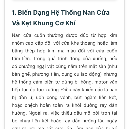
1. Biến Dạng Hệ Thống Nan Cửa
Và Kẹt Khung Cơ Khí
Nan cửa cuốn thường được đúc từ hợp kim
nhôm cao cấp đối với cửa khe thoáng hoặc làm
bằng thép hợp kim mạ màu đối với cửa cuốn
tấm liền. Trong quá trình đóng cửa xuống, nếu
có chướng ngại vật cứng nằm trên mặt sàn (như
bàn ghế, phương tiện, dụng cụ lao động) nhưng
hệ thống cảm biến tự dừng bị hỏng, motor vẫn
tiếp tục ép lực xuống. Điều này khiến các lá nan
bị dồn ứ, uốn cong vênh, bứt ngàm liên kết,
hoặc chệch hoàn toàn ra khỏi đường ray dẫn
hướng. Ngoài ra, việc thiếu dầu mỡ bôi trơn tại
bọ nhựa liên kết hoặc ray dẫn hướng lâu ngày
gây ra lực ma sát cực lớn, làm nan cửa bị xé