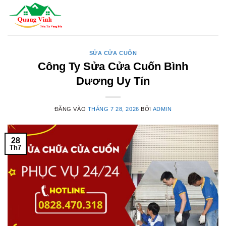
Bỏ
qua
nội
dung
SỬA CỬA CUỐN
Công Ty Sửa Cửa Cuốn Bình
Dương Uy Tín
ĐĂNG VÀO
THÁNG 7 28, 2026
BỞI
ADMIN
28
Th7