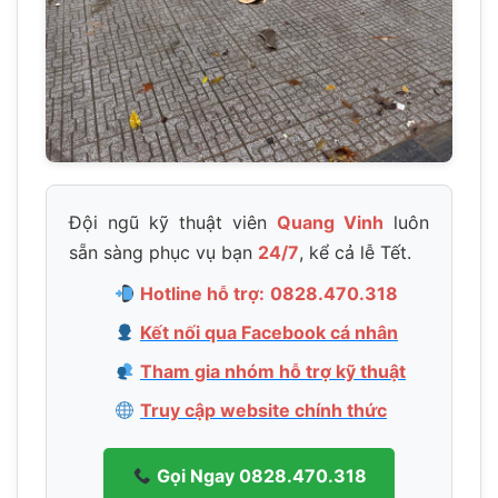
Đội ngũ kỹ thuật viên
Quang Vinh
luôn
sẵn sàng phục vụ bạn
24/7
, kể cả lễ Tết.
Hotline hỗ trợ:
0828.470.318
Kết nối qua Facebook cá nhân
Tham gia nhóm hỗ trợ kỹ thuật
Truy cập website chính thức
Gọi Ngay 0828.470.318