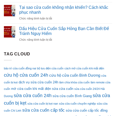
Sửa
Hải
Có
Phút
Cửa
24H
Tại sao cửa cuốn không nhận khiển? Cách khắc
Mặt
Cuốn
Giá
phục nhanh
Sau
Hải
Rẻ
15
ở
Chức năng bình luận bị tắt
Phòng
–
Phút
Tại
24H
Có
sao
Giá
Dấu Hiệu Cửa Cuốn Sắp Hỏng Bạn Cần Biết Để
Mặt
cửa
Rẻ
Tránh Nguy Hiểm
Sau
cuốn
–
15
ở
Chức năng bình luận bị tắt
không
Có
Phút
Dấu
nhận
Mặt
Hiệu
khiển?
Sau
Cửa
TAG CLOUD
Cách
15
Cuốn
khắc
Phút
Sắp
phục
Hỏng
nhanh
bảo trì cửa cuốn đồng nai
bộ lưu điện cửa cuốn
cách mở cửa cuốn khi mất điện
Bạn
cứu hộ cửa cuốn 24h
Cần
cứu hộ cửa cuốn Bình Dương
cửa
Biết
dịch vụ sửa cửa cuốn 24h
cuốn bị kẹt
làm chìa khóa cửa cuốn
làm remote cửa
Để
Tránh
mở cửa cuốn khi mất điện
sửa cửa cuốn
cuốn
sửa cửa cuốn 24/24 Hải
Nguy
sửa cửa cuốn 24h
sửa cửa
sửa cửa cuốn Bình Giang
Dương
Hiểm
cuốn bị kẹt
sửa cửa cuốn bị kẹt nan
sửa cửa cuốn chuyên nghiệp
sửa cửa
sửa cửa cuốn cấp tốc
sửa cửa cuốn cấp tốc đồng
cuốn Chí Linh