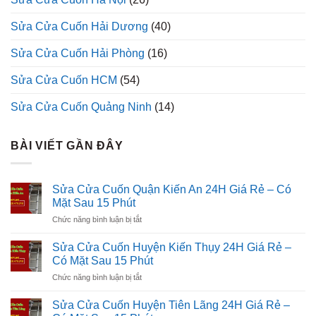
Sửa Cửa Cuốn Hải Dương
(40)
Sửa Cửa Cuốn Hải Phòng
(16)
Sửa Cửa Cuốn HCM
(54)
Sửa Cửa Cuốn Quảng Ninh
(14)
BÀI VIẾT GẦN ĐÂY
Sửa Cửa Cuốn Quận Kiến An 24H Giá Rẻ – Có
Mặt Sau 15 Phút
ở
Chức năng bình luận bị tắt
Sửa
Cửa
Sửa Cửa Cuốn Huyện Kiến Thụy 24H Giá Rẻ –
Cuốn
Có Mặt Sau 15 Phút
Quận
ở
Chức năng bình luận bị tắt
Kiến
Sửa
An
Cửa
24H
Sửa Cửa Cuốn Huyện Tiên Lãng 24H Giá Rẻ –
Cuốn
Giá