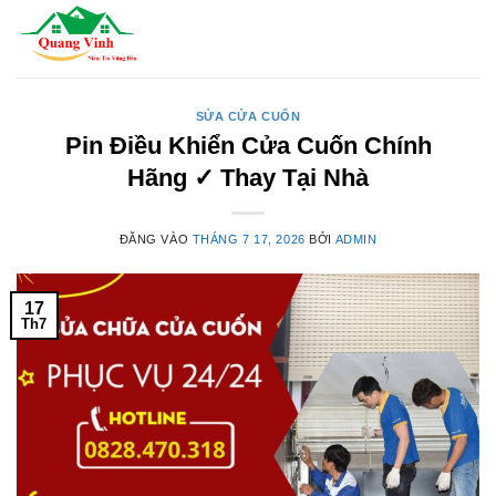
Bỏ
qua
nội
dung
SỬA CỬA CUỐN
Pin Điều Khiển Cửa Cuốn Chính
Hãng ✓ Thay Tại Nhà
ĐĂNG VÀO
THÁNG 7 17, 2026
BỞI
ADMIN
17
Th7