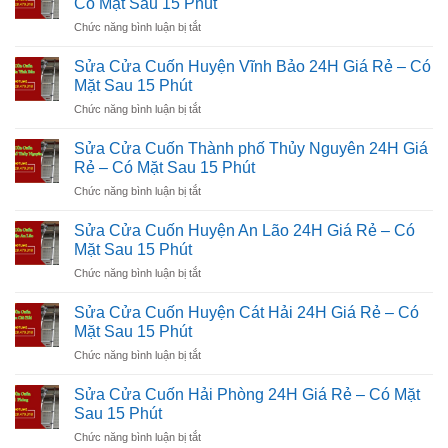
Có Mặt Sau 15 Phút
Huyện
Rẻ
ở
Chức năng bình luận bị tắt
Kiến
–
Sửa
Thụy
Có
Cửa
24H
Sửa Cửa Cuốn Huyện Vĩnh Bảo 24H Giá Rẻ – Có
Mặt
Cuốn
Giá
Mặt Sau 15 Phút
Sau
Huyện
Rẻ
15
ở
Chức năng bình luận bị tắt
Tiên
–
Phút
Sửa
Lãng
Có
Cửa
24H
Sửa Cửa Cuốn Thành phố Thủy Nguyên 24H Giá
Mặt
Cuốn
Giá
Rẻ – Có Mặt Sau 15 Phút
Sau
Huyện
Rẻ
15
ở
Chức năng bình luận bị tắt
Vĩnh
–
Phút
Sửa
Bảo
Có
Cửa
24H
Sửa Cửa Cuốn Huyện An Lão 24H Giá Rẻ – Có
Mặt
Cuốn
Giá
Mặt Sau 15 Phút
Sau
Thành
Rẻ
15
ở
Chức năng bình luận bị tắt
phố
–
Phút
Sửa
Thủy
Có
Cửa
Nguyên
Sửa Cửa Cuốn Huyện Cát Hải 24H Giá Rẻ – Có
Mặt
Cuốn
24H
Mặt Sau 15 Phút
Sau
Huyện
Giá
15
ở
Chức năng bình luận bị tắt
An
Rẻ
Phút
Sửa
Lão
–
Cửa
24H
Sửa Cửa Cuốn Hải Phòng 24H Giá Rẻ – Có Mặt
Có
Cuốn
Giá
Sau 15 Phút
Mặt
Huyện
Rẻ
Sau
ở
Chức năng bình luận bị tắt
Cát
–
15